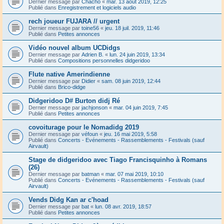
Dernier message par
Chacho
«
mar. 13 août 2019, 12:25
Publié dans
Enregistrement et logiciels audio
rech joueur FUJARA // urgent
Dernier message par
toine56
«
jeu. 18 juil. 2019, 11:46
Publié dans
Petites annonces
Vidéo nouvel album UCDidgs
Dernier message par
Adrien B.
«
lun. 24 juin 2019, 13:34
Publié dans
Compositions personnelles didgeridoo
Flute native Amerindienne
Dernier message par
Didier
«
sam. 08 juin 2019, 12:44
Publié dans
Brico-didge
Didgeridoo D# Burton didj Ré
Dernier message par
jachjonson
«
mar. 04 juin 2019, 7:45
Publié dans
Petites annonces
covoiturage pour le Nomadidg 2019
Dernier message par
véfoun
«
jeu. 16 mai 2019, 5:58
Publié dans
Concerts - Evénements - Rassemblements - Festivals (sauf
Airvault)
Stage de didgeridoo avec Tiago Francisquinho à Romans
(26)
Dernier message par
batman
«
mar. 07 mai 2019, 10:10
Publié dans
Concerts - Evénements - Rassemblements - Festivals (sauf
Airvault)
Vends Didg Kan ar c'hoad
Dernier message par
bat
«
lun. 08 avr. 2019, 18:57
Publié dans
Petites annonces