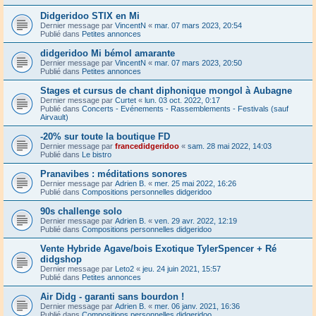
Didgeridoo STIX en Mi
Dernier message par
VincentN
«
mar. 07 mars 2023, 20:54
Publié dans
Petites annonces
didgeridoo Mi bémol amarante
Dernier message par
VincentN
«
mar. 07 mars 2023, 20:50
Publié dans
Petites annonces
Stages et cursus de chant diphonique mongol à Aubagne
Dernier message par
Curtet
«
lun. 03 oct. 2022, 0:17
Publié dans
Concerts - Evénements - Rassemblements - Festivals (sauf
Airvault)
-20% sur toute la boutique FD
Dernier message par
francedidgeridoo
«
sam. 28 mai 2022, 14:03
Publié dans
Le bistro
Pranavibes : méditations sonores
Dernier message par
Adrien B.
«
mer. 25 mai 2022, 16:26
Publié dans
Compositions personnelles didgeridoo
90s challenge solo
Dernier message par
Adrien B.
«
ven. 29 avr. 2022, 12:19
Publié dans
Compositions personnelles didgeridoo
Vente Hybride Agave/bois Exotique TylerSpencer + Ré
didgshop
Dernier message par
Leto2
«
jeu. 24 juin 2021, 15:57
Publié dans
Petites annonces
Air Didg - garanti sans bourdon !
Dernier message par
Adrien B.
«
mer. 06 janv. 2021, 16:36
Publié dans
Compositions personnelles didgeridoo