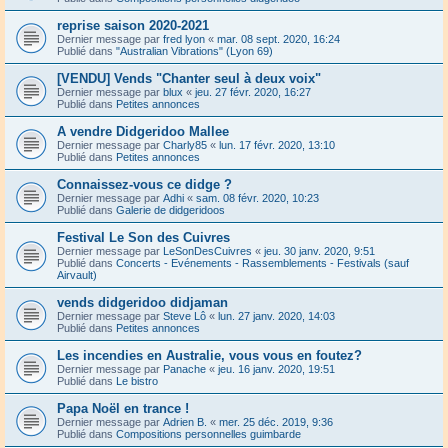
reprise saison 2020-2021
Dernier message par
fred lyon
«
mar. 08 sept. 2020, 16:24
Publié dans
"Australian Vibrations" (Lyon 69)
[VENDU] Vends "Chanter seul à deux voix"
Dernier message par
blux
«
jeu. 27 févr. 2020, 16:27
Publié dans
Petites annonces
A vendre Didgeridoo Mallee
Dernier message par
Charly85
«
lun. 17 févr. 2020, 13:10
Publié dans
Petites annonces
Connaissez-vous ce didge ?
Dernier message par
Adhi
«
sam. 08 févr. 2020, 10:23
Publié dans
Galerie de didgeridoos
Festival Le Son des Cuivres
Dernier message par
LeSonDesCuivres
«
jeu. 30 janv. 2020, 9:51
Publié dans
Concerts - Evénements - Rassemblements - Festivals (sauf
Airvault)
vends didgeridoo didjaman
Dernier message par
Steve Lô
«
lun. 27 janv. 2020, 14:03
Publié dans
Petites annonces
Les incendies en Australie, vous vous en foutez?
Dernier message par
Panache
«
jeu. 16 janv. 2020, 19:51
Publié dans
Le bistro
Papa Noël en trance !
Dernier message par
Adrien B.
«
mer. 25 déc. 2019, 9:36
Publié dans
Compositions personnelles guimbarde