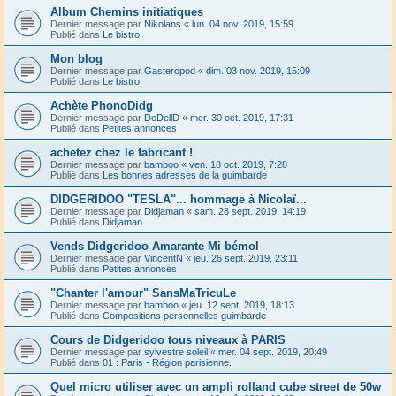
Album Chemins initiatiques
Dernier message par
Nikolans
«
lun. 04 nov. 2019, 15:59
Publié dans
Le bistro
Mon blog
Dernier message par
Gasteropod
«
dim. 03 nov. 2019, 15:09
Publié dans
Le bistro
Achète PhonoDidg
Dernier message par
DeDellD
«
mer. 30 oct. 2019, 17:31
Publié dans
Petites annonces
achetez chez le fabricant !
Dernier message par
bamboo
«
ven. 18 oct. 2019, 7:28
Publié dans
Les bonnes adresses de la guimbarde
DIDGERIDOO "TESLA"... hommage à Nicolaï...
Dernier message par
Didjaman
«
sam. 28 sept. 2019, 14:19
Publié dans
Didjaman
Vends Didgeridoo Amarante Mi bémol
Dernier message par
VincentN
«
jeu. 26 sept. 2019, 23:11
Publié dans
Petites annonces
"Chanter l'amour" SansMaTricuLe
Dernier message par
bamboo
«
jeu. 12 sept. 2019, 18:13
Publié dans
Compositions personnelles guimbarde
Cours de Didgeridoo tous niveaux à PARIS
Dernier message par
sylvestre soleil
«
mer. 04 sept. 2019, 20:49
Publié dans
01 : Paris - Région parisienne.
Quel micro utiliser avec un ampli rolland cube street de 50w