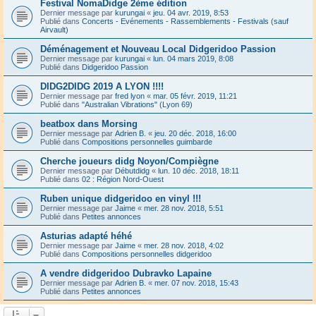
Festival NomaDidge 2ème édition
Dernier message par
kurungai
«
jeu. 04 avr. 2019, 8:53
Publié dans
Concerts - Evénements - Rassemblements - Festivals (sauf
Airvault)
Déménagement et Nouveau Local Didgeridoo Passion
Dernier message par
kurungai
«
lun. 04 mars 2019, 8:08
Publié dans
Didgeridoo Passion
DIDG2DIDG 2019 A LYON !!!!
Dernier message par
fred lyon
«
mar. 05 févr. 2019, 11:21
Publié dans
"Australian Vibrations" (Lyon 69)
beatbox dans Morsing
Dernier message par
Adrien B.
«
jeu. 20 déc. 2018, 16:00
Publié dans
Compositions personnelles guimbarde
Cherche joueurs didg Noyon/Compiègne
Dernier message par
Débutdidg
«
lun. 10 déc. 2018, 18:11
Publié dans
02 : Région Nord-Ouest
Ruben unique didgeridoo en vinyl !!!
Dernier message par
Jaime
«
mer. 28 nov. 2018, 5:51
Publié dans
Petites annonces
Asturias adapté héhé
Dernier message par
Jaime
«
mer. 28 nov. 2018, 4:02
Publié dans
Compositions personnelles didgeridoo
A vendre didgeridoo Dubravko Lapaine
Dernier message par
Adrien B.
«
mer. 07 nov. 2018, 15:43
Publié dans
Petites annonces