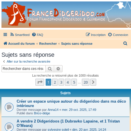
France Didgeridoo
Didgeridoo et Guimbarde sur France Didgeridoo - retrouvez la communauté.
Smartfeed
FAQ
Inscription
Connexion
R
Accueil du forum
Rechercher
Sujets sans réponse
e
Sujets sans réponse
c
Aller sur la recherche avancée
h
Rechercher
Recherche avancée
e
La recherche a retourné plus de 1000 résultats
r
Page
1
sur
20
1
2
3
4
5
20
Suivant
…
c
h
Sujets
e
Créer un espace unique autour du didgeridoo dans ma déco
intérieure
r
Dernier message par
Anna14
«
mer. 29 oct. 2025, 17:49
Publié dans
Brico-didge
A vendre 2 Didgeridoos (1 Dubravko Lapaine, et 1 Tristan
O'Meara)
Dernier message par
sylvestre soleil
«
dim. 20 avr. 2025, 14:24