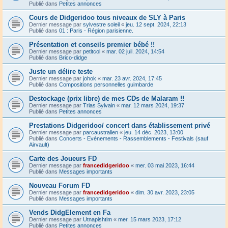
Publié dans
Petites annonces
Cours de Didgeridoo tous niveaux de SLY à Paris
Dernier message par
sylvestre soleil
«
jeu. 12 sept. 2024, 22:13
Publié dans
01 : Paris - Région parisienne.
Présentation et conseils premier bébé !!
Dernier message par
petitcol
«
mar. 02 juil. 2024, 14:54
Publié dans
Brico-didge
Juste un délire teste
Dernier message par
johok
«
mar. 23 avr. 2024, 17:45
Publié dans
Compositions personnelles guimbarde
Destockage (prix libre) de mes CDs de Malaram !!
Dernier message par
Trias Sylvain
«
mar. 12 mars 2024, 19:37
Publié dans
Petites annonces
Prestations Didgeridoo/ concert dans établissement privé
Dernier message par
parcaustralien
«
jeu. 14 déc. 2023, 13:00
Publié dans
Concerts - Evénements - Rassemblements - Festivals (sauf
Airvault)
Carte des Joueurs FD
Dernier message par
francedidgeridoo
«
mer. 03 mai 2023, 16:44
Publié dans
Messages importants
Nouveau Forum FD
Dernier message par
francedidgeridoo
«
dim. 30 avr. 2023, 23:05
Publié dans
Messages importants
Vends DidgElement en Fa
Dernier message par
Utnapishtim
«
mer. 15 mars 2023, 17:12
Publié dans
Petites annonces