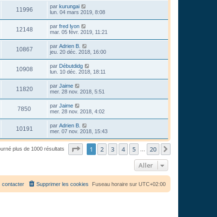
par
kurungai
11996
lun. 04 mars 2019, 8:08
par
fred lyon
12148
mar. 05 févr. 2019, 11:21
par
Adrien B.
10867
jeu. 20 déc. 2018, 16:00
par
Débutdidg
10908
lun. 10 déc. 2018, 18:11
par
Jaime
11820
mer. 28 nov. 2018, 5:51
par
Jaime
7850
mer. 28 nov. 2018, 4:02
par
Adrien B.
10191
mer. 07 nov. 2018, 15:43
Page
1
sur
20
1
2
3
4
5
20
Suivant
ourné plus de 1000 résultats
…
Aller
 contacter
Supprimer les cookies
Fuseau horaire sur
UTC+02:00