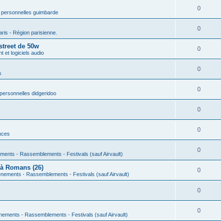
0
 personnelles guimbarde
0
aris - Région parisienne.
street de 50w
0
 et logiciels audio
0
s
0
personnelles didgeridoo
0
0
nces
0
ments - Rassemblements - Festivals (sauf Airvault)
 à Romans (26)
0
nements - Rassemblements - Festivals (sauf Airvault)
0
0
nements - Rassemblements - Festivals (sauf Airvault)