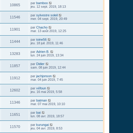
par
bamboo
10865
jeu. 12 sept. 2019, 18:13
par
sylvestre soleil
11546
mer. 04 sept. 2019, 20:49
par
Chacho
11901
mar. 13 août 2019, 12:25
par
toine56
11444
jeu. 18 juil. 2019, 11:46
par
Adrien B.
13283
lun. 24 juin 2019, 13:34
par
Didier
11857
sam. 08 juin 2019, 12:44
par
jachjonson
11912
mar. 04 juin 2019, 7:45
par
véfoun
12602
jeu. 16 mai 2019, 5:58
par
batman
11346
mar. 07 mai 2019, 10:10
par
bat
11651
lun. 08 avr. 2019, 18:57
par
kurungai
11570
jeu. 04 avr. 2019, 8:53