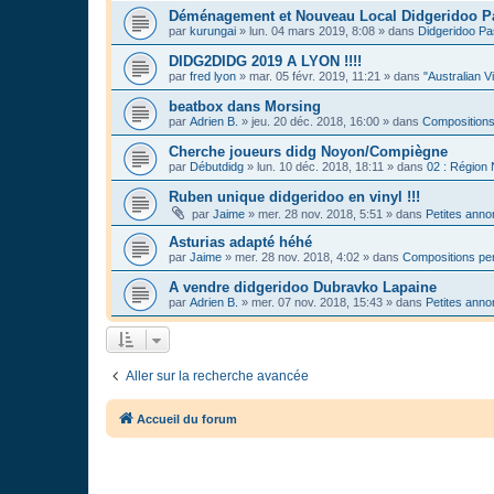
Déménagement et Nouveau Local Didgeridoo P
par
kurungai
»
lun. 04 mars 2019, 8:08
» dans
Didgeridoo Pa
DIDG2DIDG 2019 A LYON !!!!
par
fred lyon
»
mar. 05 févr. 2019, 11:21
» dans
"Australian V
beatbox dans Morsing
par
Adrien B.
»
jeu. 20 déc. 2018, 16:00
» dans
Compositions
Cherche joueurs didg Noyon/Compiègne
par
Débutdidg
»
lun. 10 déc. 2018, 18:11
» dans
02 : Région
Ruben unique didgeridoo en vinyl !!!
par
Jaime
»
mer. 28 nov. 2018, 5:51
» dans
Petites ann
Asturias adapté héhé
par
Jaime
»
mer. 28 nov. 2018, 4:02
» dans
Compositions per
A vendre didgeridoo Dubravko Lapaine
par
Adrien B.
»
mer. 07 nov. 2018, 15:43
» dans
Petites ann
Aller sur la recherche avancée
Accueil du forum