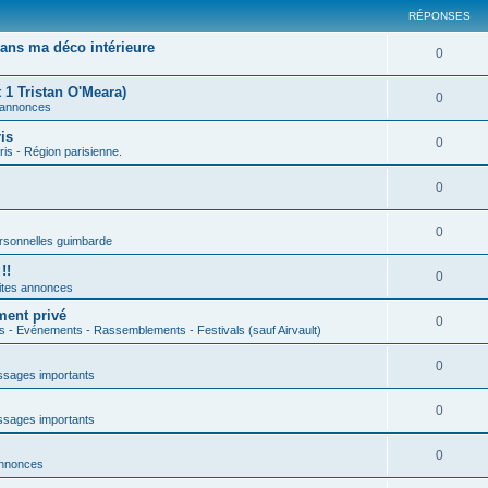
RÉPONSES
ans ma déco intérieure
0
 1 Tristan O'Meara)
0
 annonces
is
0
ris - Région parisienne.
0
0
rsonnelles guimbarde
!!
0
ites annonces
ment privé
0
s - Evénements - Rassemblements - Festivals (sauf Airvault)
0
sages importants
0
sages importants
0
annonces