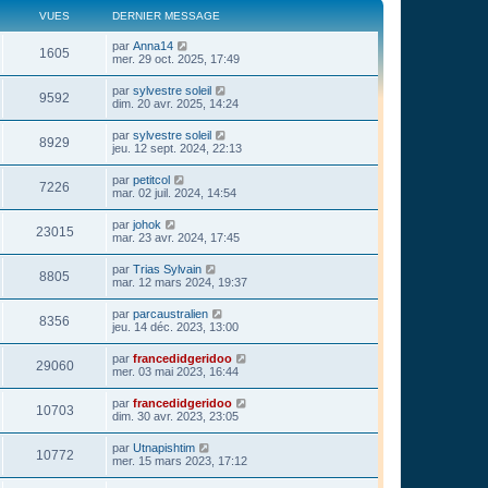
VUES
DERNIER MESSAGE
par
Anna14
1605
mer. 29 oct. 2025, 17:49
par
sylvestre soleil
9592
dim. 20 avr. 2025, 14:24
par
sylvestre soleil
8929
jeu. 12 sept. 2024, 22:13
par
petitcol
7226
mar. 02 juil. 2024, 14:54
par
johok
23015
mar. 23 avr. 2024, 17:45
par
Trias Sylvain
8805
mar. 12 mars 2024, 19:37
par
parcaustralien
8356
jeu. 14 déc. 2023, 13:00
par
francedidgeridoo
29060
mer. 03 mai 2023, 16:44
par
francedidgeridoo
10703
dim. 30 avr. 2023, 23:05
par
Utnapishtim
10772
mer. 15 mars 2023, 17:12