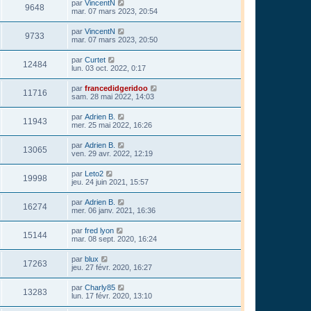
par
VincentN
9648
mar. 07 mars 2023, 20:54
par
VincentN
9733
mar. 07 mars 2023, 20:50
par
Curtet
12484
lun. 03 oct. 2022, 0:17
par
francedidgeridoo
11716
sam. 28 mai 2022, 14:03
par
Adrien B.
11943
mer. 25 mai 2022, 16:26
par
Adrien B.
13065
ven. 29 avr. 2022, 12:19
par
Leto2
19998
jeu. 24 juin 2021, 15:57
par
Adrien B.
16274
mer. 06 janv. 2021, 16:36
par
fred lyon
15144
mar. 08 sept. 2020, 16:24
par
blux
17263
jeu. 27 févr. 2020, 16:27
par
Charly85
13283
lun. 17 févr. 2020, 13:10