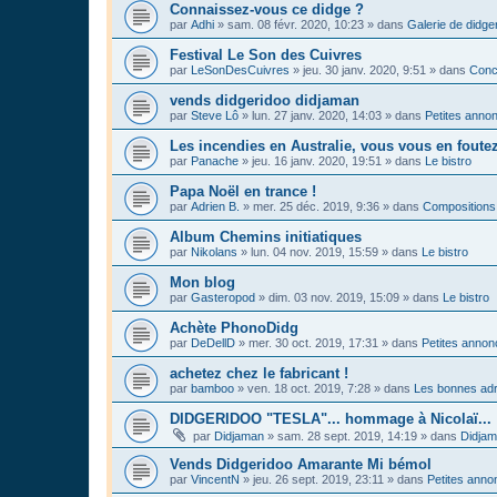
Connaissez-vous ce didge ?
par
Adhi
»
sam. 08 févr. 2020, 10:23
» dans
Galerie de didge
Festival Le Son des Cuivres
par
LeSonDesCuivres
»
jeu. 30 janv. 2020, 9:51
» dans
Conc
vends didgeridoo didjaman
par
Steve Lô
»
lun. 27 janv. 2020, 14:03
» dans
Petites anno
Les incendies en Australie, vous vous en foute
par
Panache
»
jeu. 16 janv. 2020, 19:51
» dans
Le bistro
Papa Noël en trance !
par
Adrien B.
»
mer. 25 déc. 2019, 9:36
» dans
Compositions
Album Chemins initiatiques
par
Nikolans
»
lun. 04 nov. 2019, 15:59
» dans
Le bistro
Mon blog
par
Gasteropod
»
dim. 03 nov. 2019, 15:09
» dans
Le bistro
Achète PhonoDidg
par
DeDellD
»
mer. 30 oct. 2019, 17:31
» dans
Petites anno
achetez chez le fabricant !
par
bamboo
»
ven. 18 oct. 2019, 7:28
» dans
Les bonnes adr
DIDGERIDOO "TESLA"... hommage à Nicolaï...
par
Didjaman
»
sam. 28 sept. 2019, 14:19
» dans
Didja
Vends Didgeridoo Amarante Mi bémol
par
VincentN
»
jeu. 26 sept. 2019, 23:11
» dans
Petites anno