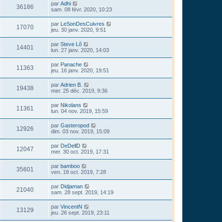
par
Adhi
36186
sam. 08 févr. 2020, 10:23
par
LeSonDesCuivres
17070
jeu. 30 janv. 2020, 9:51
par
Steve Lô
14401
lun. 27 janv. 2020, 14:03
par
Panache
11363
jeu. 16 janv. 2020, 19:51
par
Adrien B.
19438
mer. 25 déc. 2019, 9:36
par
Nikolans
11361
lun. 04 nov. 2019, 15:59
par
Gasteropod
12926
dim. 03 nov. 2019, 15:09
par
DeDellD
12047
mer. 30 oct. 2019, 17:31
par
bamboo
35601
ven. 18 oct. 2019, 7:28
par
Didjaman
21040
sam. 28 sept. 2019, 14:19
par
VincentN
13129
jeu. 26 sept. 2019, 23:11