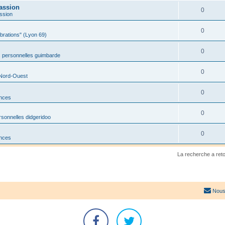
assion
0
ssion
0
ibrations" (Lyon 69)
0
 personnelles guimbarde
0
 Nord-Ouest
0
onces
0
sonnelles didgeridoo
0
onces
La recherche a ret
Nous