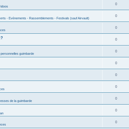
0
ridoos
0
erts - Evénements - Rassemblements - Festivals (sauf Airvault)
0
nces
z?
0
0
 personnelles guimbarde
0
0
0
nces
0
esses de la guimbarde
0
man
0
nces