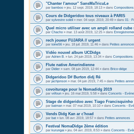
"Chanter l'amour" SansMaTricuLe
par
bamboo
»
jeu. 12 sept. 2019, 18:13
» dans
Compositions
Cours de Didgeridoo tous niveaux à PARIS
par
sylvestre soleil
»
mer. 04 sept. 2019, 20:49
» dans
01 : P
Quel micro utiliser avec un ampli rolland cube 
par
Chacho
»
mar. 13 août 2019, 12:25
» dans
Enregistrement
rech joueur FUJARA // urgent
par
toine56
»
jeu. 18 juil. 2019, 11:46
» dans
Petites annonce
Vidéo nouvel album UCDidgs
par
Adrien B.
»
lun. 24 juin 2019, 13:34
» dans
Compositions 
Flute native Amerindienne
par
Didier
»
sam. 08 juin 2019, 12:44
» dans
Brico-didge
Didgeridoo D# Burton didj Ré
par
jachjonson
»
mar. 04 juin 2019, 7:45
» dans
Petites anno
covoiturage pour le Nomadidg 2019
par
véfoun
»
jeu. 16 mai 2019, 5:58
» dans
Concerts - Evéne
Stage de didgeridoo avec Tiago Francisquinho
par
batman
»
mar. 07 mai 2019, 10:10
» dans
Concerts - Evé
Vends Didg Kan ar c'hoad
par
bat
»
lun. 08 avr. 2019, 18:57
» dans
Petites annonces
Festival NomaDidge 2ème édition
par
kurungai
»
jeu. 04 avr. 2019, 8:53
» dans
Concerts - Evé