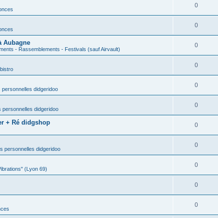
0
nonces
0
nonces
 à Aubagne
0
ents - Rassemblements - Festivals (sauf Airvault)
0
bistro
0
 personnelles didgeridoo
0
 personnelles didgeridoo
er + Ré didgshop
0
0
s personnelles didgeridoo
0
Vibrations" (Lyon 69)
0
0
nces