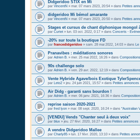
Didgeridoo STIX en Mi
par
VincentN
»
mar. 07 mars 2023, 20:54
» dans
Petites an
didgeridoo Mi bémol amarante
par
VincentN
»
mar. 07 mars 2023, 20:50
» dans
Petites an
Stages et cursus de chant diphonique mongol
par
Curtet
»
lun. 03 oct. 2022, 0:17
» dans
Concerts - Evénem
-20% sur toute la boutique FD
par
francedidgeridoo
»
sam. 28 mai 2022, 14:03
» dans
Le 
Pranavibes : méditations sonores
par
Adrien B.
»
mer. 25 mai 2022, 16:26
» dans
Compositions
90s challenge solo
par
Adrien B.
»
ven. 29 avr. 2022, 12:19
» dans
Compositions
Vente Hybride Agave/bois Exotique TylerSpenc
par
Leto2
»
jeu. 24 juin 2021, 15:57
» dans
Petites annonces
Air Didg - garanti sans bourdon !
par
Adrien B.
»
mer. 06 janv. 2021, 16:36
» dans
Composition
reprise saison 2020-2021
par
fred lyon
»
mar. 08 sept. 2020, 16:24
» dans
"Australian 
[VENDU] Vends "Chanter seul à deux voix"
par
blux
»
jeu. 27 févr. 2020, 16:27
» dans
Petites annonces
A vendre Didgeridoo Mallee
par
Charly85
»
lun. 17 févr. 2020, 13:10
» dans
Petites anno