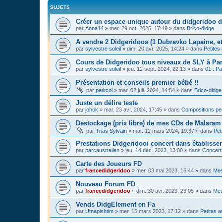
SUJETS
Créer un espace unique autour du didgeridoo d
par
Anna14
»
mer. 29 oct. 2025, 17:49
» dans
Brico-didge
A vendre 2 Didgeridoos (1 Dubravko Lapaine, et
par
sylvestre soleil
»
dim. 20 avr. 2025, 14:24
» dans
Petites
Cours de Didgeridoo tous niveaux de SLY à Par
par
sylvestre soleil
»
jeu. 12 sept. 2024, 22:13
» dans
01 : Pa
Présentation et conseils premier bébé !!
par
petitcol
»
mar. 02 juil. 2024, 14:54
» dans
Brico-didge
Juste un délire teste
par
johok
»
mar. 23 avr. 2024, 17:45
» dans
Compositions pe
Destockage (prix libre) de mes CDs de Malaram 
par
Trias Sylvain
»
mar. 12 mars 2024, 19:37
» dans
Pet
Prestations Didgeridoo/ concert dans établisse
par
parcaustralien
»
jeu. 14 déc. 2023, 13:00
» dans
Concert
Carte des Joueurs FD
par
francedidgeridoo
»
mer. 03 mai 2023, 16:44
» dans
Mes
Nouveau Forum FD
par
francedidgeridoo
»
dim. 30 avr. 2023, 23:05
» dans
Mes
Vends DidgElement en Fa
par
Utnapishtim
»
mer. 15 mars 2023, 17:12
» dans
Petites 