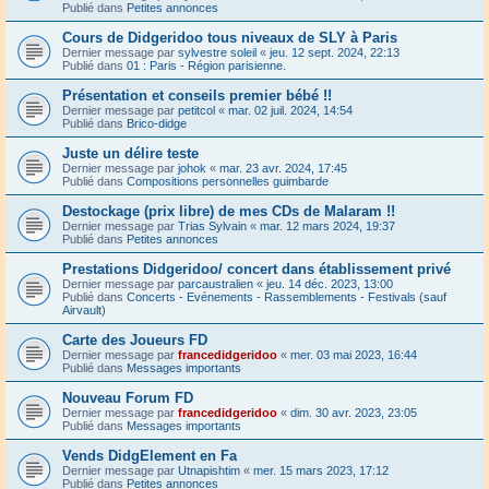
Publié dans
Petites annonces
Cours de Didgeridoo tous niveaux de SLY à Paris
Dernier message par
sylvestre soleil
«
jeu. 12 sept. 2024, 22:13
Publié dans
01 : Paris - Région parisienne.
Présentation et conseils premier bébé !!
Dernier message par
petitcol
«
mar. 02 juil. 2024, 14:54
Publié dans
Brico-didge
Juste un délire teste
Dernier message par
johok
«
mar. 23 avr. 2024, 17:45
Publié dans
Compositions personnelles guimbarde
Destockage (prix libre) de mes CDs de Malaram !!
Dernier message par
Trias Sylvain
«
mar. 12 mars 2024, 19:37
Publié dans
Petites annonces
Prestations Didgeridoo/ concert dans établissement privé
Dernier message par
parcaustralien
«
jeu. 14 déc. 2023, 13:00
Publié dans
Concerts - Evénements - Rassemblements - Festivals (sauf
Airvault)
Carte des Joueurs FD
Dernier message par
francedidgeridoo
«
mer. 03 mai 2023, 16:44
Publié dans
Messages importants
Nouveau Forum FD
Dernier message par
francedidgeridoo
«
dim. 30 avr. 2023, 23:05
Publié dans
Messages importants
Vends DidgElement en Fa
Dernier message par
Utnapishtim
«
mer. 15 mars 2023, 17:12
Publié dans
Petites annonces