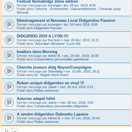
Festival NomaDidge 2ème édition
Dernier message par
kurungai
«
jeu. 04 avr. 2019, 8:53
Publié dans
Concerts - Evénements - Rassemblements - Festivals (sauf
Airvault)
Déménagement et Nouveau Local Didgeridoo Passion
Dernier message par
kurungai
«
lun. 04 mars 2019, 8:08
Publié dans
Didgeridoo Passion
DIDG2DIDG 2019 A LYON !!!!
Dernier message par
fred lyon
«
mar. 05 févr. 2019, 11:21
Publié dans
"Australian Vibrations" (Lyon 69)
beatbox dans Morsing
Dernier message par
Adrien B.
«
jeu. 20 déc. 2018, 16:00
Publié dans
Compositions personnelles guimbarde
Cherche joueurs didg Noyon/Compiègne
Dernier message par
Débutdidg
«
lun. 10 déc. 2018, 18:11
Publié dans
02 : Région Nord-Ouest
Ruben unique didgeridoo en vinyl !!!
Dernier message par
Jaime
«
mer. 28 nov. 2018, 5:51
Publié dans
Petites annonces
Asturias adapté héhé
Dernier message par
Jaime
«
mer. 28 nov. 2018, 4:02
Publié dans
Compositions personnelles didgeridoo
A vendre didgeridoo Dubravko Lapaine
Dernier message par
Adrien B.
«
mer. 07 nov. 2018, 15:43
Publié dans
Petites annonces