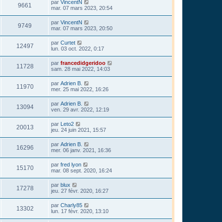
par
VincentN
9661
mar. 07 mars 2023, 20:54
par
VincentN
9749
mar. 07 mars 2023, 20:50
par
Curtet
12497
lun. 03 oct. 2022, 0:17
par
francedidgeridoo
11728
sam. 28 mai 2022, 14:03
par
Adrien B.
11970
mer. 25 mai 2022, 16:26
par
Adrien B.
13094
ven. 29 avr. 2022, 12:19
par
Leto2
20013
jeu. 24 juin 2021, 15:57
par
Adrien B.
16296
mer. 06 janv. 2021, 16:36
par
fred lyon
15170
mar. 08 sept. 2020, 16:24
par
blux
17278
jeu. 27 févr. 2020, 16:27
par
Charly85
13302
lun. 17 févr. 2020, 13:10