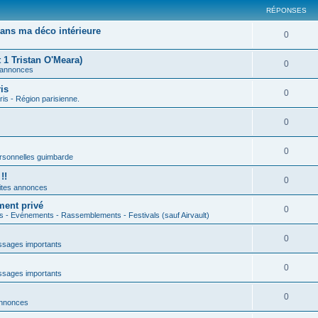
RÉPONSES
ans ma déco intérieure
0
 1 Tristan O'Meara)
0
 annonces
is
0
ris - Région parisienne.
0
0
rsonnelles guimbarde
!!
0
ites annonces
ment privé
0
s - Evénements - Rassemblements - Festivals (sauf Airvault)
0
sages importants
0
sages importants
0
annonces