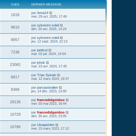
VUES
DERNIER MESSAGE
par
Anna14
1618
mer. 29 oct. 2025, 17:49
par
sylvestre soleil
9610
dim. 20 avr. 2025, 14:24
par
sylvestre soleil
8957
jeu. 12 sept. 2024, 22:13
par
petitcol
7238
mar. 02 juil. 2024, 14:54
par
johok
23082
mar. 23 avr. 2024, 17:45
par
Trias Sylvain
8817
mar. 12 mars 2024, 19:37
par
parcaustralien
8368
jeu. 14 déc. 2023, 13:00
par
francedidgeridoo
29136
mer. 03 mai 2023, 16:44
par
francedidgeridoo
10729
dim. 30 avr. 2023, 23:05
par
Utnapishtim
10786
mer. 15 mars 2023, 17:12