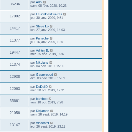
par
Adhi
36236
sam. 08 févr. 2020, 10:23
par
LeSonDesCuivres
17092
jeu. 30 janv. 2020, 9:51
par
Steve Lô
14417
lun. 27 janv. 2020, 14:03
par
Panache
11377
jeu. 16 janv. 2020, 19:51
par
Adrien B.
19447
mer. 25 déc. 2019, 9:36
par
Nikolans
11374
lun. 04 nov. 2019, 15:59
par
Gasteropod
12938
dim. 03 nov. 2019, 15:09
par
DeDellD
12063
mer. 30 oct. 2019, 17:31
par
bamboo
35661
ven. 18 oct. 2019, 7:28
par
Didjaman
21058
sam. 28 sept. 2019, 14:19
par
VincentN
13147
jeu. 26 sept. 2019, 23:11