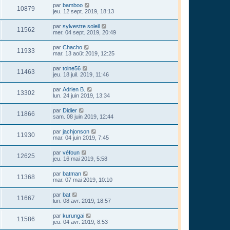
par
bamboo
10879
jeu. 12 sept. 2019, 18:13
par
sylvestre soleil
11562
mer. 04 sept. 2019, 20:49
par
Chacho
11933
mar. 13 août 2019, 12:25
par
toine56
11463
jeu. 18 juil. 2019, 11:46
par
Adrien B.
13302
lun. 24 juin 2019, 13:34
par
Didier
11866
sam. 08 juin 2019, 12:44
par
jachjonson
11930
mar. 04 juin 2019, 7:45
par
véfoun
12625
jeu. 16 mai 2019, 5:58
par
batman
11368
mar. 07 mai 2019, 10:10
par
bat
11667
lun. 08 avr. 2019, 18:57
par
kurungai
11586
jeu. 04 avr. 2019, 8:53