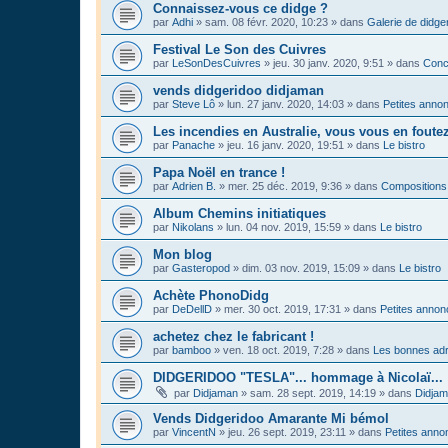
Connaissez-vous ce didge ?
par
Adhi
»
sam. 08 févr. 2020, 10:23
» dans
Galerie de didge
Festival Le Son des Cuivres
par
LeSonDesCuivres
»
jeu. 30 janv. 2020, 9:51
» dans
Conc
vends didgeridoo didjaman
par
Steve Lô
»
lun. 27 janv. 2020, 14:03
» dans
Petites anno
Les incendies en Australie, vous vous en foute
par
Panache
»
jeu. 16 janv. 2020, 19:51
» dans
Le bistro
Papa Noël en trance !
par
Adrien B.
»
mer. 25 déc. 2019, 9:36
» dans
Compositions
Album Chemins initiatiques
par
Nikolans
»
lun. 04 nov. 2019, 15:59
» dans
Le bistro
Mon blog
par
Gasteropod
»
dim. 03 nov. 2019, 15:09
» dans
Le bistro
Achète PhonoDidg
par
DeDellD
»
mer. 30 oct. 2019, 17:31
» dans
Petites anno
achetez chez le fabricant !
par
bamboo
»
ven. 18 oct. 2019, 7:28
» dans
Les bonnes adr
DIDGERIDOO "TESLA"... hommage à Nicolaï...
par
Didjaman
»
sam. 28 sept. 2019, 14:19
» dans
Didja
Vends Didgeridoo Amarante Mi bémol
par
VincentN
»
jeu. 26 sept. 2019, 23:11
» dans
Petites anno