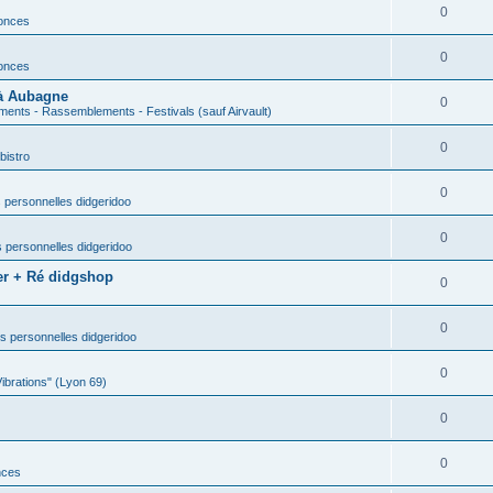
0
nonces
0
nonces
 à Aubagne
0
ents - Rassemblements - Festivals (sauf Airvault)
0
bistro
0
 personnelles didgeridoo
0
 personnelles didgeridoo
er + Ré didgshop
0
0
s personnelles didgeridoo
0
Vibrations" (Lyon 69)
0
0
nces