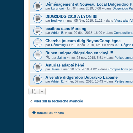
Déménagement et Nouveau Local Didgeridoo P
par
kurungai
»
lun. 04 mars 2019, 8:08
» dans
Didgeridoo Pa
DIDG2DIDG 2019 A LYON !!!!
par
fred lyon
»
mar. 05 févr. 2019, 11:21
» dans
"Australian V
beatbox dans Morsing
par
Adrien B.
»
jeu. 20 déc. 2018, 16:00
» dans
Compositions
Cherche joueurs didg Noyon/Compiègne
par
Débutdidg
»
lun. 10 déc. 2018, 18:11
» dans
02 : Région
Ruben unique didgeridoo en vinyl !!!
par
Jaime
»
mer. 28 nov. 2018, 5:51
» dans
Petites ann
Asturias adapté héhé
par
Jaime
»
mer. 28 nov. 2018, 4:02
» dans
Compositions per
A vendre didgeridoo Dubravko Lapaine
par
Adrien B.
»
mer. 07 nov. 2018, 15:43
» dans
Petites ann
Aller sur la recherche avancée
Accueil du forum