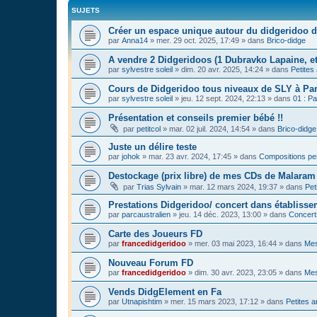
SUJETS
Créer un espace unique autour du didgeridoo d
par
Anna14
»
mer. 29 oct. 2025, 17:49
» dans
Brico-didge
A vendre 2 Didgeridoos (1 Dubravko Lapaine, et
par
sylvestre soleil
»
dim. 20 avr. 2025, 14:24
» dans
Petites
Cours de Didgeridoo tous niveaux de SLY à Par
par
sylvestre soleil
»
jeu. 12 sept. 2024, 22:13
» dans
01 : Pa
Présentation et conseils premier bébé !!
par
petitcol
»
mar. 02 juil. 2024, 14:54
» dans
Brico-didge
Juste un délire teste
par
johok
»
mar. 23 avr. 2024, 17:45
» dans
Compositions pe
Destockage (prix libre) de mes CDs de Malaram 
par
Trias Sylvain
»
mar. 12 mars 2024, 19:37
» dans
Pet
Prestations Didgeridoo/ concert dans établisse
par
parcaustralien
»
jeu. 14 déc. 2023, 13:00
» dans
Concert
Carte des Joueurs FD
par
francedidgeridoo
»
mer. 03 mai 2023, 16:44
» dans
Mes
Nouveau Forum FD
par
francedidgeridoo
»
dim. 30 avr. 2023, 23:05
» dans
Mes
Vends DidgElement en Fa
par
Utnapishtim
»
mer. 15 mars 2023, 17:12
» dans
Petites 