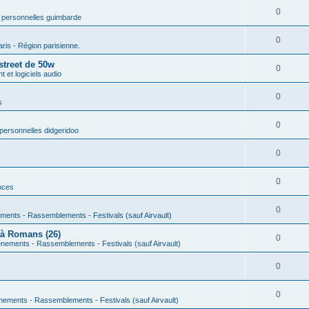
0
 personnelles guimbarde
0
aris - Région parisienne.
street de 50w
0
 et logiciels audio
0
s
0
personnelles didgeridoo
0
0
nces
0
ments - Rassemblements - Festivals (sauf Airvault)
 à Romans (26)
0
nements - Rassemblements - Festivals (sauf Airvault)
0
0
nements - Rassemblements - Festivals (sauf Airvault)