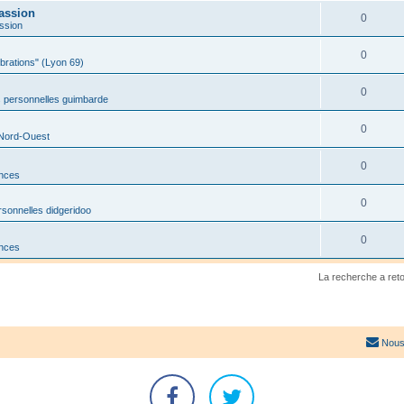
assion
0
ssion
0
ibrations" (Lyon 69)
0
 personnelles guimbarde
0
 Nord-Ouest
0
onces
0
sonnelles didgeridoo
0
onces
La recherche a ret
Nous