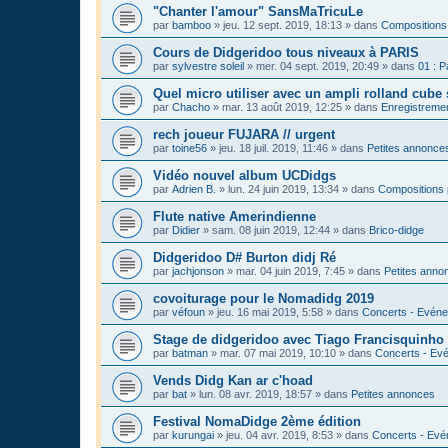
"Chanter l'amour" SansMaTricuLe
par
bamboo
»
jeu. 12 sept. 2019, 18:13
» dans
Compositions
Cours de Didgeridoo tous niveaux à PARIS
par
sylvestre soleil
»
mer. 04 sept. 2019, 20:49
» dans
01 : P
Quel micro utiliser avec un ampli rolland cube 
par
Chacho
»
mar. 13 août 2019, 12:25
» dans
Enregistrement
rech joueur FUJARA // urgent
par
toine56
»
jeu. 18 juil. 2019, 11:46
» dans
Petites annonce
Vidéo nouvel album UCDidgs
par
Adrien B.
»
lun. 24 juin 2019, 13:34
» dans
Compositions 
Flute native Amerindienne
par
Didier
»
sam. 08 juin 2019, 12:44
» dans
Brico-didge
Didgeridoo D# Burton didj Ré
par
jachjonson
»
mar. 04 juin 2019, 7:45
» dans
Petites anno
covoiturage pour le Nomadidg 2019
par
véfoun
»
jeu. 16 mai 2019, 5:58
» dans
Concerts - Evéne
Stage de didgeridoo avec Tiago Francisquinho
par
batman
»
mar. 07 mai 2019, 10:10
» dans
Concerts - Evé
Vends Didg Kan ar c'hoad
par
bat
»
lun. 08 avr. 2019, 18:57
» dans
Petites annonces
Festival NomaDidge 2ème édition
par
kurungai
»
jeu. 04 avr. 2019, 8:53
» dans
Concerts - Evé