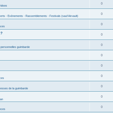
0
ridoos
0
erts - Evénements - Rassemblements - Festivals (sauf Airvault)
0
nces
z?
0
0
 personnelles guimbarde
0
0
0
nces
0
esses de la guimbarde
0
man
0
nces