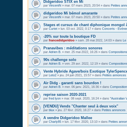
Didgeridoo STIX en Mi
par
VincentN
»
mar. 07 mars 2023, 20:54
» dans
Petites an
didgeridoo Mi bémol amarante
par
VincentN
»
mar. 07 mars 2023, 20:50
» dans
Petites an
Stages et cursus de chant diphonique mongol
par
Curtet
»
lun. 03 oct. 2022, 0:17
» dans
Concerts - Evénem
-20% sur toute la boutique FD
par
francedidgeridoo
»
sam. 28 mai 2022, 14:03
» dans
Le 
Pranavibes : méditations sonores
par
Adrien B.
»
mer. 25 mai 2022, 16:26
» dans
Compositions
90s challenge solo
par
Adrien B.
»
ven. 29 avr. 2022, 12:19
» dans
Compositions
Vente Hybride Agave/bois Exotique TylerSpenc
par
Leto2
»
jeu. 24 juin 2021, 15:57
» dans
Petites annonces
Air Didg - garanti sans bourdon !
par
Adrien B.
»
mer. 06 janv. 2021, 16:36
» dans
Composition
reprise saison 2020-2021
par
fred lyon
»
mar. 08 sept. 2020, 16:24
» dans
"Australian 
[VENDU] Vends "Chanter seul à deux voix"
par
blux
»
jeu. 27 févr. 2020, 16:27
» dans
Petites annonces
A vendre Didgeridoo Mallee
par
Charly85
»
lun. 17 févr. 2020, 13:10
» dans
Petites anno