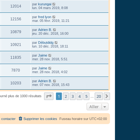
par
kurungai
12014
lun. 04 mars 2019, 8:08
par
fred lyon
12156
mar. 05 févr. 2019, 11:21
par
Adrien B.
10879
jeu. 20 déc. 2018, 16:00
par
Débutdidg
10921
lun. 10 déc. 2018, 18:11
par
Jaime
11835
mer. 28 nov. 2018, 5:51
par
Jaime
7870
mer. 28 nov. 2018, 4:02
par
Adrien B.
10203
mer. 07 nov. 2018, 15:43
Page
1
sur
20
1
2
3
4
5
20
Suivant
ourné plus de 1000 résultats
…
Aller
 contacter
Supprimer les cookies
Fuseau horaire sur
UTC+02:00