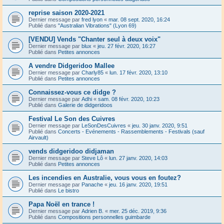
reprise saison 2020-2021
Dernier message par
fred lyon
«
mar. 08 sept. 2020, 16:24
Publié dans
"Australian Vibrations" (Lyon 69)
[VENDU] Vends "Chanter seul à deux voix"
Dernier message par
blux
«
jeu. 27 févr. 2020, 16:27
Publié dans
Petites annonces
A vendre Didgeridoo Mallee
Dernier message par
Charly85
«
lun. 17 févr. 2020, 13:10
Publié dans
Petites annonces
Connaissez-vous ce didge ?
Dernier message par
Adhi
«
sam. 08 févr. 2020, 10:23
Publié dans
Galerie de didgeridoos
Festival Le Son des Cuivres
Dernier message par
LeSonDesCuivres
«
jeu. 30 janv. 2020, 9:51
Publié dans
Concerts - Evénements - Rassemblements - Festivals (sauf
Airvault)
vends didgeridoo didjaman
Dernier message par
Steve Lô
«
lun. 27 janv. 2020, 14:03
Publié dans
Petites annonces
Les incendies en Australie, vous vous en foutez?
Dernier message par
Panache
«
jeu. 16 janv. 2020, 19:51
Publié dans
Le bistro
Papa Noël en trance !
Dernier message par
Adrien B.
«
mer. 25 déc. 2019, 9:36
Publié dans
Compositions personnelles guimbarde