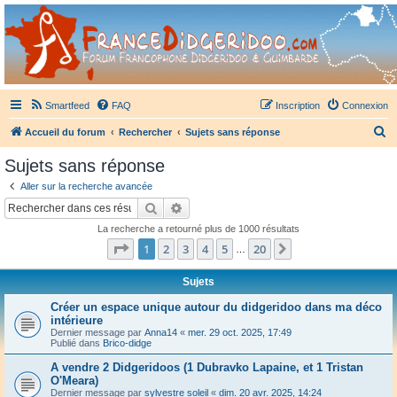
France Didgeridoo
Didgeridoo et Guimbarde sur France Didgeridoo - retrouvez la communauté.
Smartfeed
FAQ
Inscription
Connexion
R
Accueil du forum
Rechercher
Sujets sans réponse
e
Sujets sans réponse
c
Aller sur la recherche avancée
h
Rechercher
Recherche avancée
e
La recherche a retourné plus de 1000 résultats
r
Page
1
sur
20
1
2
3
4
5
20
Suivant
…
c
h
Sujets
e
Créer un espace unique autour du didgeridoo dans ma déco
intérieure
r
Dernier message par
Anna14
«
mer. 29 oct. 2025, 17:49
Publié dans
Brico-didge
A vendre 2 Didgeridoos (1 Dubravko Lapaine, et 1 Tristan
O'Meara)
Dernier message par
sylvestre soleil
«
dim. 20 avr. 2025, 14:24