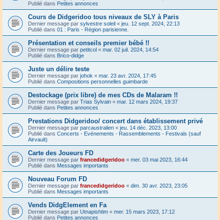
Publié dans
Petites annonces
Cours de Didgeridoo tous niveaux de SLY à Paris
Dernier message par
sylvestre soleil
«
jeu. 12 sept. 2024, 22:13
Publié dans
01 : Paris - Région parisienne.
Présentation et conseils premier bébé !!
Dernier message par
petitcol
«
mar. 02 juil. 2024, 14:54
Publié dans
Brico-didge
Juste un délire teste
Dernier message par
johok
«
mar. 23 avr. 2024, 17:45
Publié dans
Compositions personnelles guimbarde
Destockage (prix libre) de mes CDs de Malaram !!
Dernier message par
Trias Sylvain
«
mar. 12 mars 2024, 19:37
Publié dans
Petites annonces
Prestations Didgeridoo/ concert dans établissement privé
Dernier message par
parcaustralien
«
jeu. 14 déc. 2023, 13:00
Publié dans
Concerts - Evénements - Rassemblements - Festivals (sauf
Airvault)
Carte des Joueurs FD
Dernier message par
francedidgeridoo
«
mer. 03 mai 2023, 16:44
Publié dans
Messages importants
Nouveau Forum FD
Dernier message par
francedidgeridoo
«
dim. 30 avr. 2023, 23:05
Publié dans
Messages importants
Vends DidgElement en Fa
Dernier message par
Utnapishtim
«
mer. 15 mars 2023, 17:12
Publié dans
Petites annonces