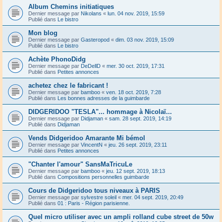
Album Chemins initiatiques
Dernier message par
Nikolans
«
lun. 04 nov. 2019, 15:59
Publié dans
Le bistro
Mon blog
Dernier message par
Gasteropod
«
dim. 03 nov. 2019, 15:09
Publié dans
Le bistro
Achète PhonoDidg
Dernier message par
DeDellD
«
mer. 30 oct. 2019, 17:31
Publié dans
Petites annonces
achetez chez le fabricant !
Dernier message par
bamboo
«
ven. 18 oct. 2019, 7:28
Publié dans
Les bonnes adresses de la guimbarde
DIDGERIDOO "TESLA"... hommage à Nicolaï...
Dernier message par
Didjaman
«
sam. 28 sept. 2019, 14:19
Publié dans
Didjaman
Vends Didgeridoo Amarante Mi bémol
Dernier message par
VincentN
«
jeu. 26 sept. 2019, 23:11
Publié dans
Petites annonces
"Chanter l'amour" SansMaTricuLe
Dernier message par
bamboo
«
jeu. 12 sept. 2019, 18:13
Publié dans
Compositions personnelles guimbarde
Cours de Didgeridoo tous niveaux à PARIS
Dernier message par
sylvestre soleil
«
mer. 04 sept. 2019, 20:49
Publié dans
01 : Paris - Région parisienne.
Quel micro utiliser avec un ampli rolland cube street de 50w