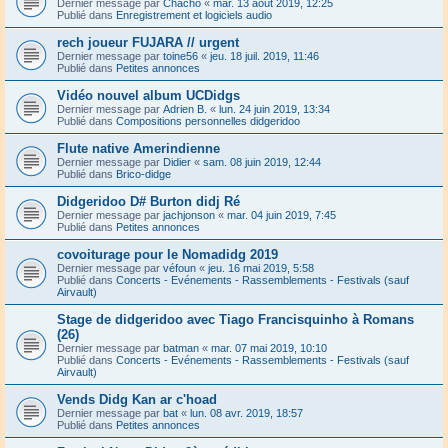
Dernier message par
Chacho
«
mar. 13 août 2019, 12:25
Publié dans
Enregistrement et logiciels audio
rech joueur FUJARA // urgent
Dernier message par
toine56
«
jeu. 18 juil. 2019, 11:46
Publié dans
Petites annonces
Vidéo nouvel album UCDidgs
Dernier message par
Adrien B.
«
lun. 24 juin 2019, 13:34
Publié dans
Compositions personnelles didgeridoo
Flute native Amerindienne
Dernier message par
Didier
«
sam. 08 juin 2019, 12:44
Publié dans
Brico-didge
Didgeridoo D# Burton didj Ré
Dernier message par
jachjonson
«
mar. 04 juin 2019, 7:45
Publié dans
Petites annonces
covoiturage pour le Nomadidg 2019
Dernier message par
véfoun
«
jeu. 16 mai 2019, 5:58
Publié dans
Concerts - Evénements - Rassemblements - Festivals (sauf
Airvault)
Stage de didgeridoo avec Tiago Francisquinho à Romans
(26)
Dernier message par
batman
«
mar. 07 mai 2019, 10:10
Publié dans
Concerts - Evénements - Rassemblements - Festivals (sauf
Airvault)
Vends Didg Kan ar c'hoad
Dernier message par
bat
«
lun. 08 avr. 2019, 18:57
Publié dans
Petites annonces