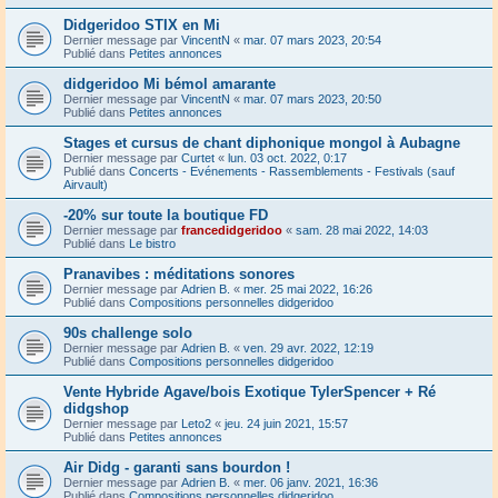
Didgeridoo STIX en Mi
Dernier message par
VincentN
«
mar. 07 mars 2023, 20:54
Publié dans
Petites annonces
didgeridoo Mi bémol amarante
Dernier message par
VincentN
«
mar. 07 mars 2023, 20:50
Publié dans
Petites annonces
Stages et cursus de chant diphonique mongol à Aubagne
Dernier message par
Curtet
«
lun. 03 oct. 2022, 0:17
Publié dans
Concerts - Evénements - Rassemblements - Festivals (sauf
Airvault)
-20% sur toute la boutique FD
Dernier message par
francedidgeridoo
«
sam. 28 mai 2022, 14:03
Publié dans
Le bistro
Pranavibes : méditations sonores
Dernier message par
Adrien B.
«
mer. 25 mai 2022, 16:26
Publié dans
Compositions personnelles didgeridoo
90s challenge solo
Dernier message par
Adrien B.
«
ven. 29 avr. 2022, 12:19
Publié dans
Compositions personnelles didgeridoo
Vente Hybride Agave/bois Exotique TylerSpencer + Ré
didgshop
Dernier message par
Leto2
«
jeu. 24 juin 2021, 15:57
Publié dans
Petites annonces
Air Didg - garanti sans bourdon !
Dernier message par
Adrien B.
«
mer. 06 janv. 2021, 16:36
Publié dans
Compositions personnelles didgeridoo