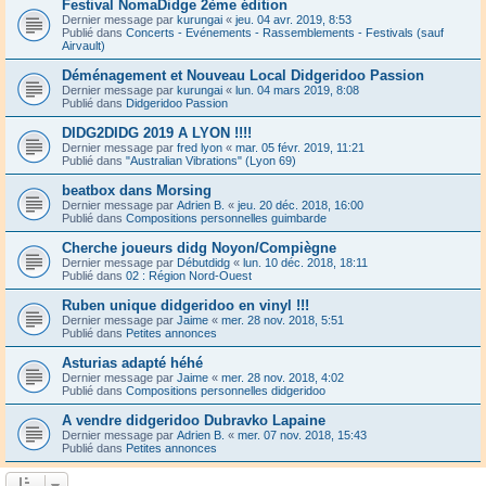
Festival NomaDidge 2ème édition
Dernier message par
kurungai
«
jeu. 04 avr. 2019, 8:53
Publié dans
Concerts - Evénements - Rassemblements - Festivals (sauf
Airvault)
Déménagement et Nouveau Local Didgeridoo Passion
Dernier message par
kurungai
«
lun. 04 mars 2019, 8:08
Publié dans
Didgeridoo Passion
DIDG2DIDG 2019 A LYON !!!!
Dernier message par
fred lyon
«
mar. 05 févr. 2019, 11:21
Publié dans
"Australian Vibrations" (Lyon 69)
beatbox dans Morsing
Dernier message par
Adrien B.
«
jeu. 20 déc. 2018, 16:00
Publié dans
Compositions personnelles guimbarde
Cherche joueurs didg Noyon/Compiègne
Dernier message par
Débutdidg
«
lun. 10 déc. 2018, 18:11
Publié dans
02 : Région Nord-Ouest
Ruben unique didgeridoo en vinyl !!!
Dernier message par
Jaime
«
mer. 28 nov. 2018, 5:51
Publié dans
Petites annonces
Asturias adapté héhé
Dernier message par
Jaime
«
mer. 28 nov. 2018, 4:02
Publié dans
Compositions personnelles didgeridoo
A vendre didgeridoo Dubravko Lapaine
Dernier message par
Adrien B.
«
mer. 07 nov. 2018, 15:43
Publié dans
Petites annonces