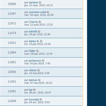
par
bamboo
10906
jeu. 12 sept. 2019, 18:13
par
sylvestre soleil
11597
mer. 04 sept. 2019, 20:49
par
Chacho
11971
mar. 13 août 2019, 12:25
par
toine56
11474
jeu. 18 juil. 2019, 11:46
par
Adrien B.
13321
lun. 24 juin 2019, 13:34
par
Didier
11884
sam. 08 juin 2019, 12:44
par
jachjonson
11951
mar. 04 juin 2019, 7:45
par
véfoun
12656
jeu. 16 mai 2019, 5:58
par
batman
11401
mar. 07 mai 2019, 10:10
par
bat
11691
lun. 08 avr. 2019, 18:57
par
kurungai
11609
jeu. 04 avr. 2019, 8:53