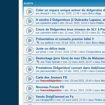
SUJETS
Créer un espace unique autour du didgeridoo d
par
Anna14
»
mer. 29 oct. 2025, 17:49
» dans
Brico-didge
A vendre 2 Didgeridoos (1 Dubravko Lapaine, et
par
sylvestre soleil
»
dim. 20 avr. 2025, 14:24
» dans
Petites
Cours de Didgeridoo tous niveaux de SLY à Par
par
sylvestre soleil
»
jeu. 12 sept. 2024, 22:13
» dans
01 : Pa
Présentation et conseils premier bébé !!
par
petitcol
»
mar. 02 juil. 2024, 14:54
» dans
Brico-didge
Juste un délire teste
par
johok
»
mar. 23 avr. 2024, 17:45
» dans
Compositions pe
Destockage (prix libre) de mes CDs de Malaram 
par
Trias Sylvain
»
mar. 12 mars 2024, 19:37
» dans
Pet
Prestations Didgeridoo/ concert dans établisse
par
parcaustralien
»
jeu. 14 déc. 2023, 13:00
» dans
Concert
Carte des Joueurs FD
par
francedidgeridoo
»
mer. 03 mai 2023, 16:44
» dans
Mes
Nouveau Forum FD
par
francedidgeridoo
»
dim. 30 avr. 2023, 23:05
» dans
Mes
Vends DidgElement en Fa
par
Utnapishtim
»
mer. 15 mars 2023, 17:12
» dans
Petites 