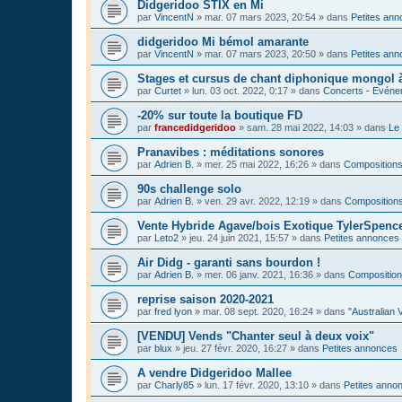
Didgeridoo STIX en Mi
par
VincentN
»
mar. 07 mars 2023, 20:54
» dans
Petites an
didgeridoo Mi bémol amarante
par
VincentN
»
mar. 07 mars 2023, 20:50
» dans
Petites an
Stages et cursus de chant diphonique mongol
par
Curtet
»
lun. 03 oct. 2022, 0:17
» dans
Concerts - Evénem
-20% sur toute la boutique FD
par
francedidgeridoo
»
sam. 28 mai 2022, 14:03
» dans
Le 
Pranavibes : méditations sonores
par
Adrien B.
»
mer. 25 mai 2022, 16:26
» dans
Compositions
90s challenge solo
par
Adrien B.
»
ven. 29 avr. 2022, 12:19
» dans
Compositions
Vente Hybride Agave/bois Exotique TylerSpenc
par
Leto2
»
jeu. 24 juin 2021, 15:57
» dans
Petites annonces
Air Didg - garanti sans bourdon !
par
Adrien B.
»
mer. 06 janv. 2021, 16:36
» dans
Composition
reprise saison 2020-2021
par
fred lyon
»
mar. 08 sept. 2020, 16:24
» dans
"Australian 
[VENDU] Vends "Chanter seul à deux voix"
par
blux
»
jeu. 27 févr. 2020, 16:27
» dans
Petites annonces
A vendre Didgeridoo Mallee
par
Charly85
»
lun. 17 févr. 2020, 13:10
» dans
Petites anno