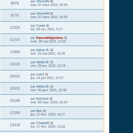
par
VincentN
9676
mar. 07 mars 2023, 20:54
par
VincentN
9770
mar. 07 mars 2023, 20:50
par
Curtet
12525
lun. 03 oct. 2022, 0:17
par
francedidgeridoo
11747
sam. 28 mai 2022, 14:03
par
Adrien B.
11994
mer. 25 mai 2022, 16:26
par
Adrien B.
13124
ven. 29 avr. 2022, 12:19
par
Leto2
20032
jeu. 24 juin 2021, 15:57
par
Adrien B.
16322
mer. 06 janv. 2021, 16:36
par
fred lyon
15196
mar. 08 sept. 2020, 16:24
par
blux
17293
jeu. 27 févr. 2020, 16:27
par
Charly85
13318
lun. 17 févr. 2020, 13:10