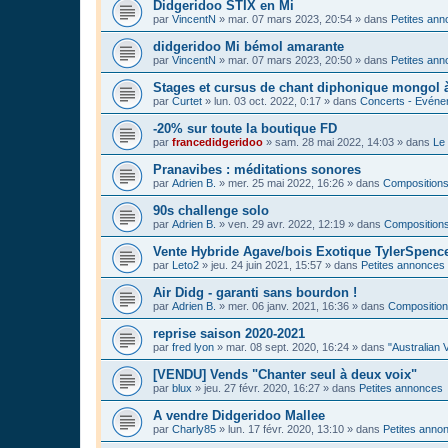
Didgeridoo STIX en Mi
par
VincentN
»
mar. 07 mars 2023, 20:54
» dans
Petites an
didgeridoo Mi bémol amarante
par
VincentN
»
mar. 07 mars 2023, 20:50
» dans
Petites an
Stages et cursus de chant diphonique mongol
par
Curtet
»
lun. 03 oct. 2022, 0:17
» dans
Concerts - Evénem
-20% sur toute la boutique FD
par
francedidgeridoo
»
sam. 28 mai 2022, 14:03
» dans
Le 
Pranavibes : méditations sonores
par
Adrien B.
»
mer. 25 mai 2022, 16:26
» dans
Compositions
90s challenge solo
par
Adrien B.
»
ven. 29 avr. 2022, 12:19
» dans
Compositions
Vente Hybride Agave/bois Exotique TylerSpenc
par
Leto2
»
jeu. 24 juin 2021, 15:57
» dans
Petites annonces
Air Didg - garanti sans bourdon !
par
Adrien B.
»
mer. 06 janv. 2021, 16:36
» dans
Composition
reprise saison 2020-2021
par
fred lyon
»
mar. 08 sept. 2020, 16:24
» dans
"Australian 
[VENDU] Vends "Chanter seul à deux voix"
par
blux
»
jeu. 27 févr. 2020, 16:27
» dans
Petites annonces
A vendre Didgeridoo Mallee
par
Charly85
»
lun. 17 févr. 2020, 13:10
» dans
Petites anno