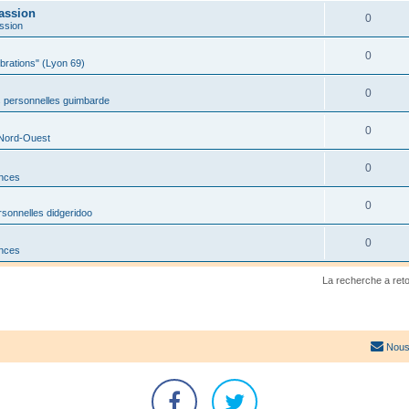
assion
0
ssion
0
ibrations" (Lyon 69)
0
 personnelles guimbarde
0
 Nord-Ouest
0
onces
0
sonnelles didgeridoo
0
onces
La recherche a ret
Nous