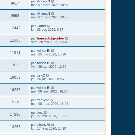
par
VincentN
9617
mar. 07 mars 2023, 20:54
par
VincentN
9698
mar. 07 mars 2023, 20:50
par
Curtet
12442
lun. 03 oct. 2022, 0:17
par
francedidgeridoo
11685
sam. 28 mai 2022, 14:03
par
Adrien B.
11911
mer. 25 mai 2022, 16:26
par
Adrien B.
13032
ven. 29 avr. 2022, 12:19
par
Leto2
19959
jeu. 24 juin 2021, 15:57
par
Adrien B.
16237
mer. 06 janv. 2021, 16:36
par
fred lyon
15110
mar. 08 sept. 2020, 16:24
par
blux
17230
jeu. 27 févr. 2020, 16:27
par
Charly85
13257
lun. 17 févr. 2020, 13:10