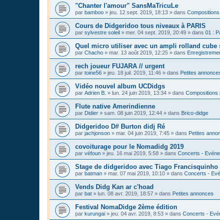
"Chanter l'amour" SansMaTricuLe
par
bamboo
»
jeu. 12 sept. 2019, 18:13
» dans
Compositions
Cours de Didgeridoo tous niveaux à PARIS
par
sylvestre soleil
»
mer. 04 sept. 2019, 20:49
» dans
01 : P
Quel micro utiliser avec un ampli rolland cube 
par
Chacho
»
mar. 13 août 2019, 12:25
» dans
Enregistrement
rech joueur FUJARA // urgent
par
toine56
»
jeu. 18 juil. 2019, 11:46
» dans
Petites annonce
Vidéo nouvel album UCDidgs
par
Adrien B.
»
lun. 24 juin 2019, 13:34
» dans
Compositions 
Flute native Amerindienne
par
Didier
»
sam. 08 juin 2019, 12:44
» dans
Brico-didge
Didgeridoo D# Burton didj Ré
par
jachjonson
»
mar. 04 juin 2019, 7:45
» dans
Petites anno
covoiturage pour le Nomadidg 2019
par
véfoun
»
jeu. 16 mai 2019, 5:58
» dans
Concerts - Evéne
Stage de didgeridoo avec Tiago Francisquinho
par
batman
»
mar. 07 mai 2019, 10:10
» dans
Concerts - Evé
Vends Didg Kan ar c'hoad
par
bat
»
lun. 08 avr. 2019, 18:57
» dans
Petites annonces
Festival NomaDidge 2ème édition
par
kurungai
»
jeu. 04 avr. 2019, 8:53
» dans
Concerts - Evé