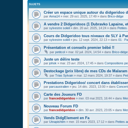
SUJETS
Créer un espace unique autour du didgeridoo d
par
Anna14
»
mer. 29 oct. 2025, 17:49
» dans
Brico-didge
A vendre 2 Didgeridoos (1 Dubravko Lapaine, et
par
sylvestre soleil
»
dim. 20 avr. 2025, 14:24
» dans
Petites
Cours de Didgeridoo tous niveaux de SLY à Par
par
sylvestre soleil
»
jeu. 12 sept. 2024, 22:13
» dans
01 : Pa
Présentation et conseils premier bébé !!
par
petitcol
»
mar. 02 juil. 2024, 14:54
» dans
Brico-didge
Juste un délire teste
par
johok
»
mar. 23 avr. 2024, 17:45
» dans
Compositions pe
Destockage (prix libre) de mes CDs de Malaram 
par
Trias Sylvain
»
mar. 12 mars 2024, 19:37
» dans
Pet
Prestations Didgeridoo/ concert dans établisse
par
parcaustralien
»
jeu. 14 déc. 2023, 13:00
» dans
Concert
Carte des Joueurs FD
par
francedidgeridoo
»
mer. 03 mai 2023, 16:44
» dans
Mes
Nouveau Forum FD
par
francedidgeridoo
»
dim. 30 avr. 2023, 23:05
» dans
Mes
Vends DidgElement en Fa
par
Utnapishtim
»
mer. 15 mars 2023, 17:12
» dans
Petites 