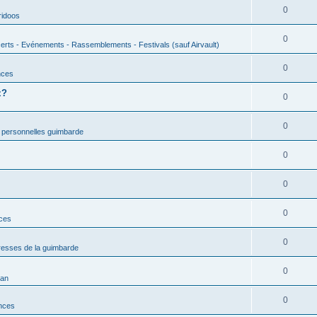
0
ridoos
0
erts - Evénements - Rassemblements - Festivals (sauf Airvault)
0
nces
z?
0
0
 personnelles guimbarde
0
0
0
nces
0
esses de la guimbarde
0
man
0
nces