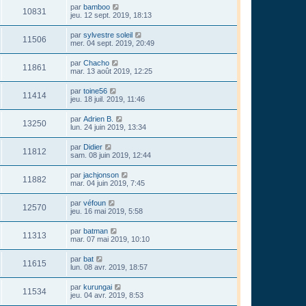
par
bamboo
10831
jeu. 12 sept. 2019, 18:13
par
sylvestre soleil
11506
mer. 04 sept. 2019, 20:49
par
Chacho
11861
mar. 13 août 2019, 12:25
par
toine56
11414
jeu. 18 juil. 2019, 11:46
par
Adrien B.
13250
lun. 24 juin 2019, 13:34
par
Didier
11812
sam. 08 juin 2019, 12:44
par
jachjonson
11882
mar. 04 juin 2019, 7:45
par
véfoun
12570
jeu. 16 mai 2019, 5:58
par
batman
11313
mar. 07 mai 2019, 10:10
par
bat
11615
lun. 08 avr. 2019, 18:57
par
kurungai
11534
jeu. 04 avr. 2019, 8:53