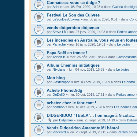
Connaissez-vous ce didge ?
par
Adhi
»
sam. 08 févr. 2020, 10:23
» dans
Galerie de didge
Festival Le Son des Cuivres
par
LeSonDesCuivres
»
jeu. 30 janv. 2020, 9:51
» dans
Conc
vends didgeridoo didjaman
par
Steve Lô
»
lun. 27 janv. 2020, 14:03
» dans
Petites anno
Les incendies en Australie, vous vous en foute
par
Panache
»
jeu. 16 janv. 2020, 19:51
» dans
Le bistro
Papa Noël en trance !
par
Adrien B.
»
mer. 25 déc. 2019, 9:36
» dans
Compositions
Album Chemins initiatiques
par
Nikolans
»
lun. 04 nov. 2019, 15:59
» dans
Le bistro
Mon blog
par
Gasteropod
»
dim. 03 nov. 2019, 15:09
» dans
Le bistro
Achète PhonoDidg
par
DeDellD
»
mer. 30 oct. 2019, 17:31
» dans
Petites anno
achetez chez le fabricant !
par
bamboo
»
ven. 18 oct. 2019, 7:28
» dans
Les bonnes adr
DIDGERIDOO "TESLA"... hommage à Nicolaï...
par
Didjaman
»
sam. 28 sept. 2019, 14:19
» dans
Didja
Vends Didgeridoo Amarante Mi bémol
par
VincentN
»
jeu. 26 sept. 2019, 23:11
» dans
Petites anno