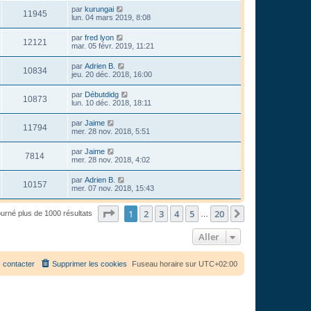
par
kurungai
11945
lun. 04 mars 2019, 8:08
par
fred lyon
12121
mar. 05 févr. 2019, 11:21
par
Adrien B.
10834
jeu. 20 déc. 2018, 16:00
par
Débutdidg
10873
lun. 10 déc. 2018, 18:11
par
Jaime
11794
mer. 28 nov. 2018, 5:51
par
Jaime
7814
mer. 28 nov. 2018, 4:02
par
Adrien B.
10157
mer. 07 nov. 2018, 15:43
Page
1
sur
20
1
2
3
4
5
20
Suivant
ourné plus de 1000 résultats
…
Aller
 contacter
Supprimer les cookies
Fuseau horaire sur
UTC+02:00