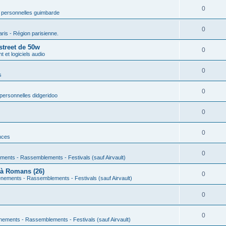
0
 personnelles guimbarde
0
aris - Région parisienne.
street de 50w
0
 et logiciels audio
0
s
0
personnelles didgeridoo
0
0
nces
0
ments - Rassemblements - Festivals (sauf Airvault)
 à Romans (26)
0
nements - Rassemblements - Festivals (sauf Airvault)
0
0
nements - Rassemblements - Festivals (sauf Airvault)