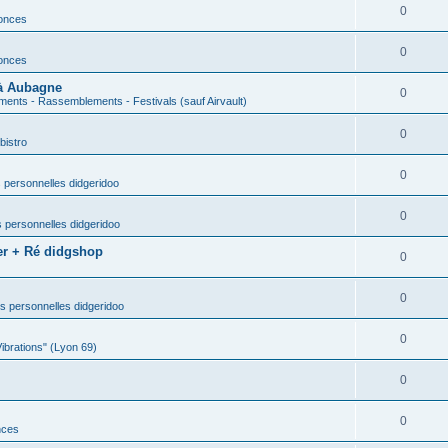
0
nonces
0
nonces
 à Aubagne
0
ents - Rassemblements - Festivals (sauf Airvault)
0
bistro
0
 personnelles didgeridoo
0
 personnelles didgeridoo
er + Ré didgshop
0
0
s personnelles didgeridoo
0
Vibrations" (Lyon 69)
0
0
nces