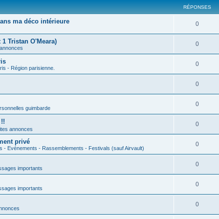
RÉPONSES
ans ma déco intérieure
0
 1 Tristan O'Meara)
0
 annonces
is
0
ris - Région parisienne.
0
0
rsonnelles guimbarde
!!
0
ites annonces
ment privé
0
s - Evénements - Rassemblements - Festivals (sauf Airvault)
0
sages importants
0
sages importants
0
annonces