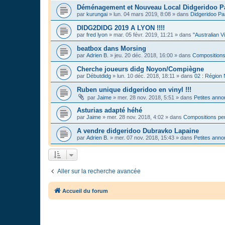
Déménagement et Nouveau Local Didgeridoo P
par
kurungai
»
lun. 04 mars 2019, 8:08
» dans
Didgeridoo Pa
DIDG2DIDG 2019 A LYON !!!!
par
fred lyon
»
mar. 05 févr. 2019, 11:21
» dans
"Australian V
beatbox dans Morsing
par
Adrien B.
»
jeu. 20 déc. 2018, 16:00
» dans
Compositions
Cherche joueurs didg Noyon/Compiègne
par
Débutdidg
»
lun. 10 déc. 2018, 18:11
» dans
02 : Région
Ruben unique didgeridoo en vinyl !!!
par
Jaime
»
mer. 28 nov. 2018, 5:51
» dans
Petites ann
Asturias adapté héhé
par
Jaime
»
mer. 28 nov. 2018, 4:02
» dans
Compositions per
A vendre didgeridoo Dubravko Lapaine
par
Adrien B.
»
mer. 07 nov. 2018, 15:43
» dans
Petites ann
Aller sur la recherche avancée
Accueil du forum