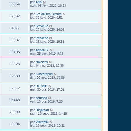
par
Adhi
36054
sam. 08 févr. 2020, 10:23
par
LeSonDesCuivres
17032
jeu. 30 janv. 2020, 9:51
par
Steve Lô
14377
lun. 27 janv. 2020, 14:03
par
Panache
11337
jeu. 16 janv. 2020, 19:51
par
Adrien B.
19405
mer. 25 déc. 2019, 9:36
par
Nikolans
11326
lun. 04 nov. 2019, 15:59
par
Gasteropod
12889
dim. 03 nov. 2019, 15:09
par
DeDellD
12012
mer. 30 oct. 2019, 17:31
par
bamboo
35446
ven. 18 oct. 2019, 7:28
par
Didjaman
21000
sam. 28 sept. 2019, 14:19
par
VincentN
13104
jeu. 26 sept. 2019, 23:11