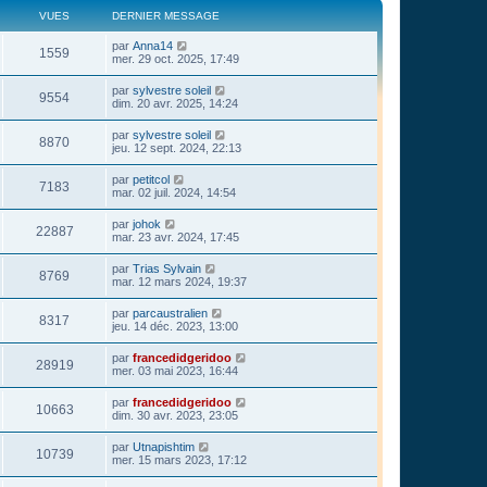
VUES
DERNIER MESSAGE
par
Anna14
1559
mer. 29 oct. 2025, 17:49
par
sylvestre soleil
9554
dim. 20 avr. 2025, 14:24
par
sylvestre soleil
8870
jeu. 12 sept. 2024, 22:13
par
petitcol
7183
mar. 02 juil. 2024, 14:54
par
johok
22887
mar. 23 avr. 2024, 17:45
par
Trias Sylvain
8769
mar. 12 mars 2024, 19:37
par
parcaustralien
8317
jeu. 14 déc. 2023, 13:00
par
francedidgeridoo
28919
mer. 03 mai 2023, 16:44
par
francedidgeridoo
10663
dim. 30 avr. 2023, 23:05
par
Utnapishtim
10739
mer. 15 mars 2023, 17:12