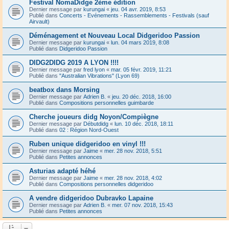
Festival NomaDidge 2ème édition
Dernier message par
kurungai
«
jeu. 04 avr. 2019, 8:53
Publié dans
Concerts - Evénements - Rassemblements - Festivals (sauf
Airvault)
Déménagement et Nouveau Local Didgeridoo Passion
Dernier message par
kurungai
«
lun. 04 mars 2019, 8:08
Publié dans
Didgeridoo Passion
DIDG2DIDG 2019 A LYON !!!!
Dernier message par
fred lyon
«
mar. 05 févr. 2019, 11:21
Publié dans
"Australian Vibrations" (Lyon 69)
beatbox dans Morsing
Dernier message par
Adrien B.
«
jeu. 20 déc. 2018, 16:00
Publié dans
Compositions personnelles guimbarde
Cherche joueurs didg Noyon/Compiègne
Dernier message par
Débutdidg
«
lun. 10 déc. 2018, 18:11
Publié dans
02 : Région Nord-Ouest
Ruben unique didgeridoo en vinyl !!!
Dernier message par
Jaime
«
mer. 28 nov. 2018, 5:51
Publié dans
Petites annonces
Asturias adapté héhé
Dernier message par
Jaime
«
mer. 28 nov. 2018, 4:02
Publié dans
Compositions personnelles didgeridoo
A vendre didgeridoo Dubravko Lapaine
Dernier message par
Adrien B.
«
mer. 07 nov. 2018, 15:43
Publié dans
Petites annonces