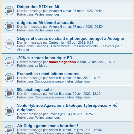
Didgeridoo STIX en Mi
Dernier message par
VincentN
«
mar. 07 mars 2023, 20:54
Publié dans
Petites annonces
didgeridoo Mi bémol amarante
Dernier message par
VincentN
«
mar. 07 mars 2023, 20:50
Publié dans
Petites annonces
Stages et cursus de chant diphonique mongol à Aubagne
Dernier message par
Curtet
«
lun. 03 oct. 2022, 0:17
Publié dans
Concerts - Evénements - Rassemblements - Festivals (sauf
Airvault)
-20% sur toute la boutique FD
Dernier message par
francedidgeridoo
«
sam. 28 mai 2022, 14:03
Publié dans
Le bistro
Pranavibes : méditations sonores
Dernier message par
Adrien B.
«
mer. 25 mai 2022, 16:26
Publié dans
Compositions personnelles didgeridoo
90s challenge solo
Dernier message par
Adrien B.
«
ven. 29 avr. 2022, 12:19
Publié dans
Compositions personnelles didgeridoo
Vente Hybride Agave/bois Exotique TylerSpencer + Ré
didgshop
Dernier message par
Leto2
«
jeu. 24 juin 2021, 15:57
Publié dans
Petites annonces
Air Didg - garanti sans bourdon !
Dernier message par
Adrien B.
«
mer. 06 janv. 2021, 16:36
Publié dans
Compositions personnelles didgeridoo