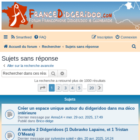
France Didgeridoo
Didgeridoo et Guimbarde sur France Didgeridoo - retrouvez la communauté.
Smartfeed
FAQ
Inscription
Connexion
R
Accueil du forum
Rechercher
Sujets sans réponse
e
Sujets sans réponse
c
Aller sur la recherche avancée
h
Rechercher
Recherche avancée
e
La recherche a retourné plus de 1000 résultats
r
Page
1
sur
20
1
2
3
4
5
20
Suivant
…
c
h
Sujets
e
Créer un espace unique autour du didgeridoo dans ma déco
intérieure
r
Dernier message par
Anna14
«
mer. 29 oct. 2025, 17:49
Publié dans
Brico-didge
A vendre 2 Didgeridoos (1 Dubravko Lapaine, et 1 Tristan
O'Meara)
Dernier message par
sylvestre soleil
«
dim. 20 avr. 2025, 14:24