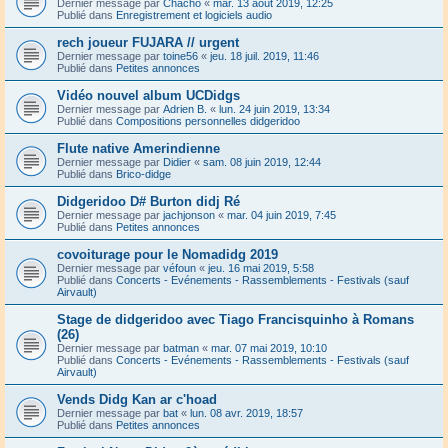
Dernier message par
Chacho
«
mar. 13 août 2019, 12:25
Publié dans
Enregistrement et logiciels audio
rech joueur FUJARA // urgent
Dernier message par
toine56
«
jeu. 18 juil. 2019, 11:46
Publié dans
Petites annonces
Vidéo nouvel album UCDidgs
Dernier message par
Adrien B.
«
lun. 24 juin 2019, 13:34
Publié dans
Compositions personnelles didgeridoo
Flute native Amerindienne
Dernier message par
Didier
«
sam. 08 juin 2019, 12:44
Publié dans
Brico-didge
Didgeridoo D# Burton didj Ré
Dernier message par
jachjonson
«
mar. 04 juin 2019, 7:45
Publié dans
Petites annonces
covoiturage pour le Nomadidg 2019
Dernier message par
véfoun
«
jeu. 16 mai 2019, 5:58
Publié dans
Concerts - Evénements - Rassemblements - Festivals (sauf
Airvault)
Stage de didgeridoo avec Tiago Francisquinho à Romans
(26)
Dernier message par
batman
«
mar. 07 mai 2019, 10:10
Publié dans
Concerts - Evénements - Rassemblements - Festivals (sauf
Airvault)
Vends Didg Kan ar c'hoad
Dernier message par
bat
«
lun. 08 avr. 2019, 18:57
Publié dans
Petites annonces