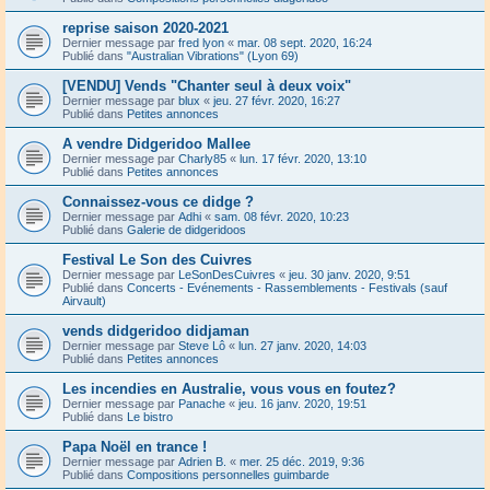
reprise saison 2020-2021
Dernier message par
fred lyon
«
mar. 08 sept. 2020, 16:24
Publié dans
"Australian Vibrations" (Lyon 69)
[VENDU] Vends "Chanter seul à deux voix"
Dernier message par
blux
«
jeu. 27 févr. 2020, 16:27
Publié dans
Petites annonces
A vendre Didgeridoo Mallee
Dernier message par
Charly85
«
lun. 17 févr. 2020, 13:10
Publié dans
Petites annonces
Connaissez-vous ce didge ?
Dernier message par
Adhi
«
sam. 08 févr. 2020, 10:23
Publié dans
Galerie de didgeridoos
Festival Le Son des Cuivres
Dernier message par
LeSonDesCuivres
«
jeu. 30 janv. 2020, 9:51
Publié dans
Concerts - Evénements - Rassemblements - Festivals (sauf
Airvault)
vends didgeridoo didjaman
Dernier message par
Steve Lô
«
lun. 27 janv. 2020, 14:03
Publié dans
Petites annonces
Les incendies en Australie, vous vous en foutez?
Dernier message par
Panache
«
jeu. 16 janv. 2020, 19:51
Publié dans
Le bistro
Papa Noël en trance !
Dernier message par
Adrien B.
«
mer. 25 déc. 2019, 9:36
Publié dans
Compositions personnelles guimbarde