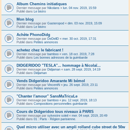
Album Chemins initiatiques
Dernier message par
Nikolans
«
lun. 04 nov. 2019, 15:59
Publié dans
Le bistro
Mon blog
Dernier message par
Gasteropod
«
dim. 03 nov. 2019, 15:09
Publié dans
Le bistro
Achète PhonoDidg
Dernier message par
DeDellD
«
mer. 30 oct. 2019, 17:31
Publié dans
Petites annonces
achetez chez le fabricant !
Dernier message par
bamboo
«
ven. 18 oct. 2019, 7:28
Publié dans
Les bonnes adresses de la guimbarde
DIDGERIDOO "TESLA"... hommage à Nicolaï...
Dernier message par
Didjaman
«
sam. 28 sept. 2019, 14:19
Publié dans
Didjaman
Vends Didgeridoo Amarante Mi bémol
Dernier message par
VincentN
«
jeu. 26 sept. 2019, 23:11
Publié dans
Petites annonces
"Chanter l'amour" SansMaTricuLe
Dernier message par
bamboo
«
jeu. 12 sept. 2019, 18:13
Publié dans
Compositions personnelles guimbarde
Cours de Didgeridoo tous niveaux à PARIS
Dernier message par
sylvestre soleil
«
mer. 04 sept. 2019, 20:49
Publié dans
01 : Paris - Région parisienne.
Quel micro utiliser avec un ampli rolland cube street de 50w