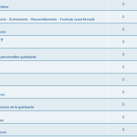
0
ridoos
0
erts - Evénements - Rassemblements - Festivals (sauf Airvault)
0
nces
z?
0
0
 personnelles guimbarde
0
0
0
nces
0
esses de la guimbarde
0
man
0
nces