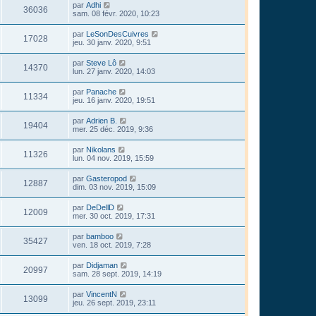
par
Adhi
36036
sam. 08 févr. 2020, 10:23
par
LeSonDesCuivres
17028
jeu. 30 janv. 2020, 9:51
par
Steve Lô
14370
lun. 27 janv. 2020, 14:03
par
Panache
11334
jeu. 16 janv. 2020, 19:51
par
Adrien B.
19404
mer. 25 déc. 2019, 9:36
par
Nikolans
11326
lun. 04 nov. 2019, 15:59
par
Gasteropod
12887
dim. 03 nov. 2019, 15:09
par
DeDellD
12009
mer. 30 oct. 2019, 17:31
par
bamboo
35427
ven. 18 oct. 2019, 7:28
par
Didjaman
20997
sam. 28 sept. 2019, 14:19
par
VincentN
13099
jeu. 26 sept. 2019, 23:11