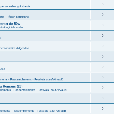
0
 personnelles guimbarde
0
aris - Région parisienne.
street de 50w
0
 et logiciels audio
0
s
0
personnelles didgeridoo
0
0
nces
0
ments - Rassemblements - Festivals (sauf Airvault)
 à Romans (26)
0
nements - Rassemblements - Festivals (sauf Airvault)
0
0
nements - Rassemblements - Festivals (sauf Airvault)