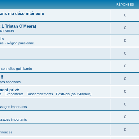
RÉPONSES
ans ma déco intérieure
0
 1 Tristan O'Meara)
0
 annonces
is
0
ris - Région parisienne.
0
0
rsonnelles guimbarde
!!
0
ites annonces
ment privé
0
s - Evénements - Rassemblements - Festivals (sauf Airvault)
0
sages importants
0
sages importants
0
annonces