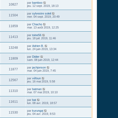
par
bamboo
10827
jeu. 12 sept. 2019, 18:13
par
sylvestre soleil
11504
mer. 04 sept. 2019, 20:49
par
Chacho
11859
mar. 13 août 2019, 12:25
par
toine56
11413
jeu. 18 juil. 2019, 11:46
par
Adrien B.
13248
lun. 24 juin 2019, 13:34
par
Didier
11809
sam. 08 juin 2019, 12:44
par
jachjonson
11877
mar. 04 juin 2019, 7:45
par
véfoun
12567
jeu. 16 mai 2019, 5:58
par
batman
11310
mar. 07 mai 2019, 10:10
par
bat
11611
lun. 08 avr. 2019, 18:57
par
kurungai
11530
jeu. 04 avr. 2019, 8:53