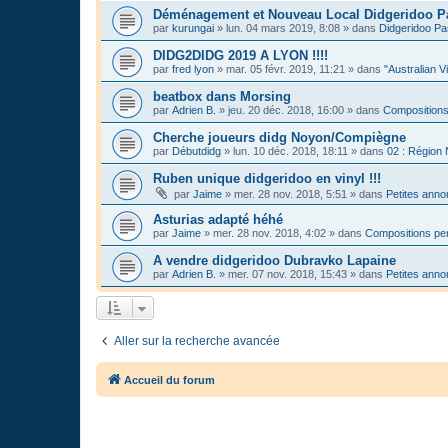
Déménagement et Nouveau Local Didgeridoo P
par
kurungai
»
lun. 04 mars 2019, 8:08
» dans
Didgeridoo Pa
DIDG2DIDG 2019 A LYON !!!!
par
fred lyon
»
mar. 05 févr. 2019, 11:21
» dans
"Australian V
beatbox dans Morsing
par
Adrien B.
»
jeu. 20 déc. 2018, 16:00
» dans
Compositions
Cherche joueurs didg Noyon/Compiègne
par
Débutdidg
»
lun. 10 déc. 2018, 18:11
» dans
02 : Région
Ruben unique didgeridoo en vinyl !!!
par
Jaime
»
mer. 28 nov. 2018, 5:51
» dans
Petites ann
Asturias adapté héhé
par
Jaime
»
mer. 28 nov. 2018, 4:02
» dans
Compositions per
A vendre didgeridoo Dubravko Lapaine
par
Adrien B.
»
mer. 07 nov. 2018, 15:43
» dans
Petites ann
Aller sur la recherche avancée
Accueil du forum