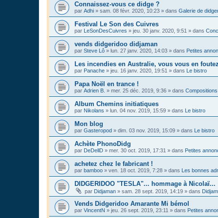
Connaissez-vous ce didge ?
par
Adhi
»
sam. 08 févr. 2020, 10:23
» dans
Galerie de didge
Festival Le Son des Cuivres
par
LeSonDesCuivres
»
jeu. 30 janv. 2020, 9:51
» dans
Conc
vends didgeridoo didjaman
par
Steve Lô
»
lun. 27 janv. 2020, 14:03
» dans
Petites anno
Les incendies en Australie, vous vous en foute
par
Panache
»
jeu. 16 janv. 2020, 19:51
» dans
Le bistro
Papa Noël en trance !
par
Adrien B.
»
mer. 25 déc. 2019, 9:36
» dans
Compositions
Album Chemins initiatiques
par
Nikolans
»
lun. 04 nov. 2019, 15:59
» dans
Le bistro
Mon blog
par
Gasteropod
»
dim. 03 nov. 2019, 15:09
» dans
Le bistro
Achète PhonoDidg
par
DeDellD
»
mer. 30 oct. 2019, 17:31
» dans
Petites anno
achetez chez le fabricant !
par
bamboo
»
ven. 18 oct. 2019, 7:28
» dans
Les bonnes adr
DIDGERIDOO "TESLA"... hommage à Nicolaï...
par
Didjaman
»
sam. 28 sept. 2019, 14:19
» dans
Didja
Vends Didgeridoo Amarante Mi bémol
par
VincentN
»
jeu. 26 sept. 2019, 23:11
» dans
Petites anno