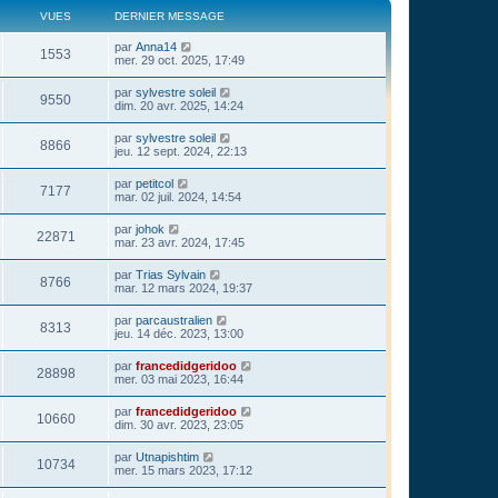
VUES
DERNIER MESSAGE
par
Anna14
1553
mer. 29 oct. 2025, 17:49
par
sylvestre soleil
9550
dim. 20 avr. 2025, 14:24
par
sylvestre soleil
8866
jeu. 12 sept. 2024, 22:13
par
petitcol
7177
mar. 02 juil. 2024, 14:54
par
johok
22871
mar. 23 avr. 2024, 17:45
par
Trias Sylvain
8766
mar. 12 mars 2024, 19:37
par
parcaustralien
8313
jeu. 14 déc. 2023, 13:00
par
francedidgeridoo
28898
mer. 03 mai 2023, 16:44
par
francedidgeridoo
10660
dim. 30 avr. 2023, 23:05
par
Utnapishtim
10734
mer. 15 mars 2023, 17:12