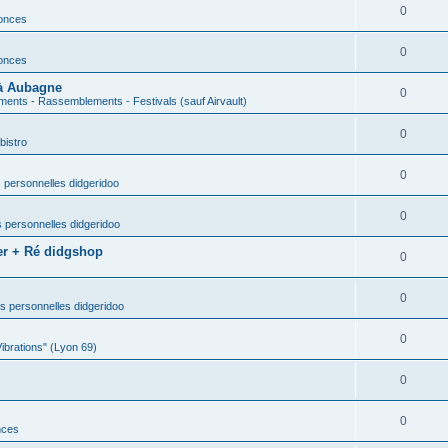
0
nonces
0
nonces
 à Aubagne
0
ents - Rassemblements - Festivals (sauf Airvault)
0
bistro
0
 personnelles didgeridoo
0
 personnelles didgeridoo
er + Ré didgshop
0
0
s personnelles didgeridoo
0
Vibrations" (Lyon 69)
0
0
nces