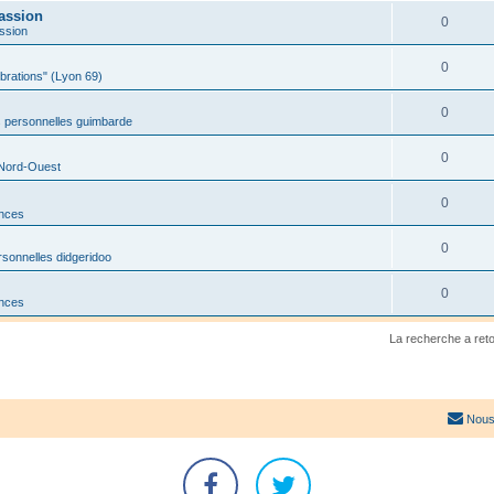
assion
0
ssion
0
ibrations" (Lyon 69)
0
 personnelles guimbarde
0
 Nord-Ouest
0
onces
0
sonnelles didgeridoo
0
onces
La recherche a ret
Nous