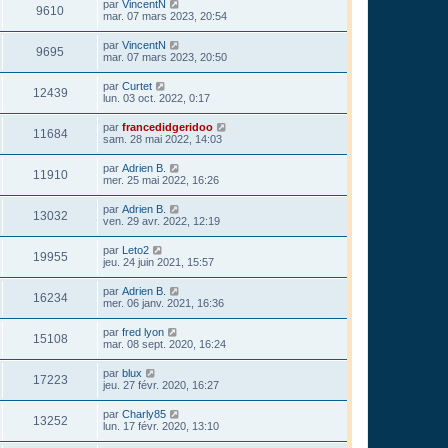
par
VincentN
9610
mar. 07 mars 2023, 20:54
par
VincentN
9695
mar. 07 mars 2023, 20:50
par
Curtet
12439
lun. 03 oct. 2022, 0:17
par
francedidgeridoo
11684
sam. 28 mai 2022, 14:03
par
Adrien B.
11910
mer. 25 mai 2022, 16:26
par
Adrien B.
13032
ven. 29 avr. 2022, 12:19
par
Leto2
19955
jeu. 24 juin 2021, 15:57
par
Adrien B.
16234
mer. 06 janv. 2021, 16:36
par
fred lyon
15108
mar. 08 sept. 2020, 16:24
par
blux
17223
jeu. 27 févr. 2020, 16:27
par
Charly85
13252
lun. 17 févr. 2020, 13:10