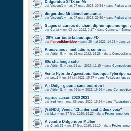
Didgeridoo STIX en Mi
par
VincentN
»
mar. 07 mars 2023, 20:54
» dans
Petites an
didgeridoo Mi bémol amarante
par
VincentN
»
mar. 07 mars 2023, 20:50
» dans
Petites an
Stages et cursus de chant diphonique mongol
par
Curtet
»
lun. 03 oct. 2022, 0:17
» dans
Concerts - Evénem
-20% sur toute la boutique FD
par
francedidgeridoo
»
sam. 28 mai 2022, 14:03
» dans
Le 
Pranavibes : méditations sonores
par
Adrien B.
»
mer. 25 mai 2022, 16:26
» dans
Compositions
90s challenge solo
par
Adrien B.
»
ven. 29 avr. 2022, 12:19
» dans
Compositions
Vente Hybride Agave/bois Exotique TylerSpenc
par
Leto2
»
jeu. 24 juin 2021, 15:57
» dans
Petites annonces
Air Didg - garanti sans bourdon !
par
Adrien B.
»
mer. 06 janv. 2021, 16:36
» dans
Composition
reprise saison 2020-2021
par
fred lyon
»
mar. 08 sept. 2020, 16:24
» dans
"Australian 
[VENDU] Vends "Chanter seul à deux voix"
par
blux
»
jeu. 27 févr. 2020, 16:27
» dans
Petites annonces
A vendre Didgeridoo Mallee
par
Charly85
»
lun. 17 févr. 2020, 13:10
» dans
Petites anno