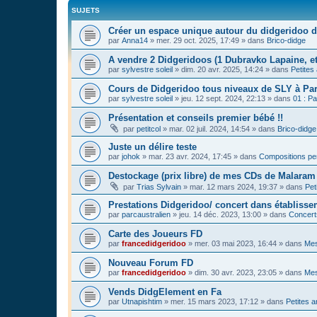
SUJETS
Créer un espace unique autour du didgeridoo d
par
Anna14
»
mer. 29 oct. 2025, 17:49
» dans
Brico-didge
A vendre 2 Didgeridoos (1 Dubravko Lapaine, et
par
sylvestre soleil
»
dim. 20 avr. 2025, 14:24
» dans
Petites
Cours de Didgeridoo tous niveaux de SLY à Par
par
sylvestre soleil
»
jeu. 12 sept. 2024, 22:13
» dans
01 : Pa
Présentation et conseils premier bébé !!
par
petitcol
»
mar. 02 juil. 2024, 14:54
» dans
Brico-didge
Juste un délire teste
par
johok
»
mar. 23 avr. 2024, 17:45
» dans
Compositions pe
Destockage (prix libre) de mes CDs de Malaram 
par
Trias Sylvain
»
mar. 12 mars 2024, 19:37
» dans
Pet
Prestations Didgeridoo/ concert dans établisse
par
parcaustralien
»
jeu. 14 déc. 2023, 13:00
» dans
Concert
Carte des Joueurs FD
par
francedidgeridoo
»
mer. 03 mai 2023, 16:44
» dans
Mes
Nouveau Forum FD
par
francedidgeridoo
»
dim. 30 avr. 2023, 23:05
» dans
Mes
Vends DidgElement en Fa
par
Utnapishtim
»
mer. 15 mars 2023, 17:12
» dans
Petites 