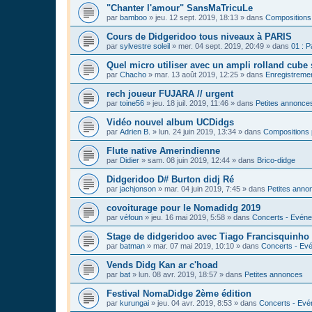
"Chanter l'amour" SansMaTricuLe
par
bamboo
»
jeu. 12 sept. 2019, 18:13
» dans
Compositions
Cours de Didgeridoo tous niveaux à PARIS
par
sylvestre soleil
»
mer. 04 sept. 2019, 20:49
» dans
01 : P
Quel micro utiliser avec un ampli rolland cube 
par
Chacho
»
mar. 13 août 2019, 12:25
» dans
Enregistrement
rech joueur FUJARA // urgent
par
toine56
»
jeu. 18 juil. 2019, 11:46
» dans
Petites annonce
Vidéo nouvel album UCDidgs
par
Adrien B.
»
lun. 24 juin 2019, 13:34
» dans
Compositions 
Flute native Amerindienne
par
Didier
»
sam. 08 juin 2019, 12:44
» dans
Brico-didge
Didgeridoo D# Burton didj Ré
par
jachjonson
»
mar. 04 juin 2019, 7:45
» dans
Petites anno
covoiturage pour le Nomadidg 2019
par
véfoun
»
jeu. 16 mai 2019, 5:58
» dans
Concerts - Evéne
Stage de didgeridoo avec Tiago Francisquinho
par
batman
»
mar. 07 mai 2019, 10:10
» dans
Concerts - Evé
Vends Didg Kan ar c'hoad
par
bat
»
lun. 08 avr. 2019, 18:57
» dans
Petites annonces
Festival NomaDidge 2ème édition
par
kurungai
»
jeu. 04 avr. 2019, 8:53
» dans
Concerts - Evé