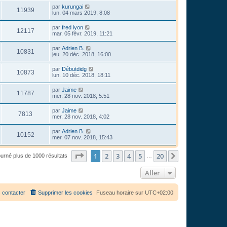
par
kurungai
11939
lun. 04 mars 2019, 8:08
par
fred lyon
12117
mar. 05 févr. 2019, 11:21
par
Adrien B.
10831
jeu. 20 déc. 2018, 16:00
par
Débutdidg
10873
lun. 10 déc. 2018, 18:11
par
Jaime
11787
mer. 28 nov. 2018, 5:51
par
Jaime
7813
mer. 28 nov. 2018, 4:02
par
Adrien B.
10152
mer. 07 nov. 2018, 15:43
Page
1
sur
20
1
2
3
4
5
20
Suivant
ourné plus de 1000 résultats
…
Aller
 contacter
Supprimer les cookies
Fuseau horaire sur
UTC+02:00