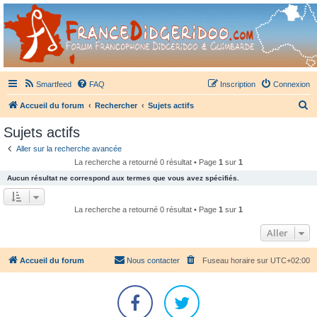
France Didgeridoo
Didgeridoo et Guimbarde sur France Didgeridoo - retrouvez la communauté.
Smartfeed
FAQ
Inscription
Connexion
R
Accueil du forum
Rechercher
Sujets actifs
e
Sujets actifs
c
Aller sur la recherche avancée
h
La recherche a retourné 0 résultat • Page
1
sur
1
e
Aucun résultat ne correspond aux termes que vous avez spécifiés.
r
c
La recherche a retourné 0 résultat • Page
1
sur
1
h
Aller
e
r
Accueil du forum
Nous contacter
Fuseau horaire sur
UTC+02:00