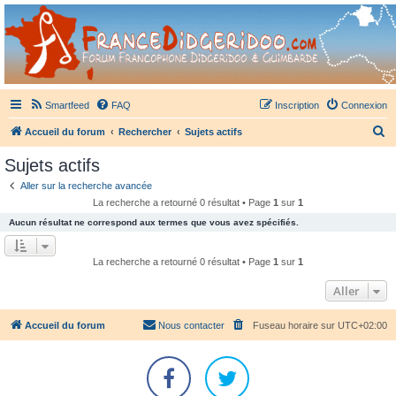
France Didgeridoo
Didgeridoo et Guimbarde sur France Didgeridoo - retrouvez la communauté.
Smartfeed
FAQ
Inscription
Connexion
R
Accueil du forum
Rechercher
Sujets actifs
e
Sujets actifs
c
Aller sur la recherche avancée
h
La recherche a retourné 0 résultat • Page
1
sur
1
e
Aucun résultat ne correspond aux termes que vous avez spécifiés.
r
c
La recherche a retourné 0 résultat • Page
1
sur
1
h
Aller
e
r
Accueil du forum
Nous contacter
Fuseau horaire sur
UTC+02:00