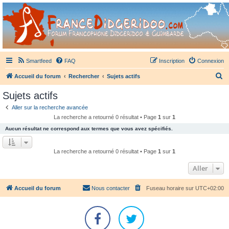
France Didgeridoo
Didgeridoo et Guimbarde sur France Didgeridoo - retrouvez la communauté.
Smartfeed
FAQ
Inscription
Connexion
R
Accueil du forum
Rechercher
Sujets actifs
e
Sujets actifs
c
Aller sur la recherche avancée
h
La recherche a retourné 0 résultat • Page
1
sur
1
e
Aucun résultat ne correspond aux termes que vous avez spécifiés.
r
c
La recherche a retourné 0 résultat • Page
1
sur
1
h
Aller
e
r
Accueil du forum
Nous contacter
Fuseau horaire sur
UTC+02:00