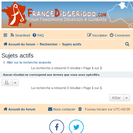
France Didgeridoo
Didgeridoo et Guimbarde sur France Didgeridoo - retrouvez la communauté.
Smartfeed
FAQ
Inscription
Connexion
R
Accueil du forum
Rechercher
Sujets actifs
e
Sujets actifs
c
Aller sur la recherche avancée
h
La recherche a retourné 0 résultat • Page
1
sur
1
e
Aucun résultat ne correspond aux termes que vous avez spécifiés.
r
c
La recherche a retourné 0 résultat • Page
1
sur
1
h
Aller
e
r
Accueil du forum
Nous contacter
Fuseau horaire sur
UTC+02:00