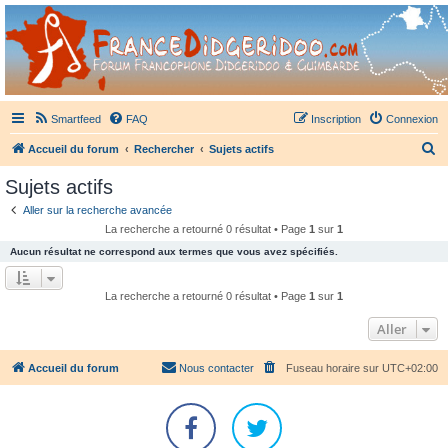
France Didgeridoo
Didgeridoo et Guimbarde sur France Didgeridoo - retrouvez la communauté.
Smartfeed
FAQ
Inscription
Connexion
R
Accueil du forum
Rechercher
Sujets actifs
e
Sujets actifs
c
Aller sur la recherche avancée
h
La recherche a retourné 0 résultat • Page
1
sur
1
e
Aucun résultat ne correspond aux termes que vous avez spécifiés.
r
c
La recherche a retourné 0 résultat • Page
1
sur
1
h
Aller
e
r
Accueil du forum
Nous contacter
Fuseau horaire sur
UTC+02:00