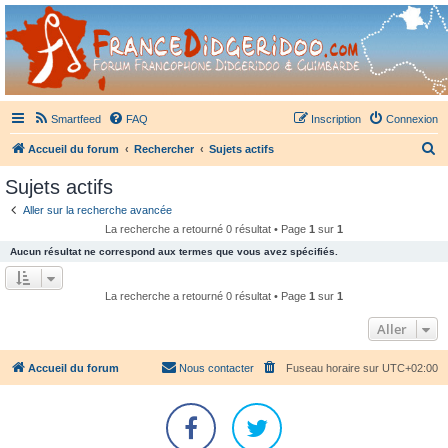
France Didgeridoo
Didgeridoo et Guimbarde sur France Didgeridoo - retrouvez la communauté.
Smartfeed
FAQ
Inscription
Connexion
R
Accueil du forum
Rechercher
Sujets actifs
e
Sujets actifs
c
Aller sur la recherche avancée
h
La recherche a retourné 0 résultat • Page
1
sur
1
e
Aucun résultat ne correspond aux termes que vous avez spécifiés.
r
c
La recherche a retourné 0 résultat • Page
1
sur
1
h
Aller
e
r
Accueil du forum
Nous contacter
Fuseau horaire sur
UTC+02:00