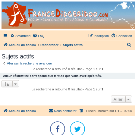
France Didgeridoo
Didgeridoo et Guimbarde sur France Didgeridoo - retrouvez la communauté.
Smartfeed
FAQ
Inscription
Connexion
R
Accueil du forum
Rechercher
Sujets actifs
e
Sujets actifs
c
Aller sur la recherche avancée
h
La recherche a retourné 0 résultat • Page
1
sur
1
e
Aucun résultat ne correspond aux termes que vous avez spécifiés.
r
c
La recherche a retourné 0 résultat • Page
1
sur
1
h
Aller
e
r
Accueil du forum
Nous contacter
Fuseau horaire sur
UTC+02:00