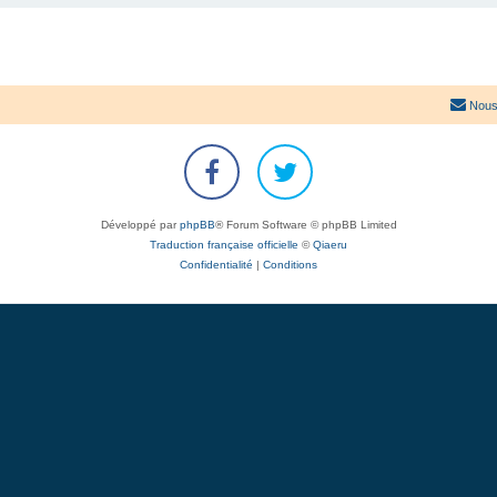
Nous
Développé par
phpBB
® Forum Software © phpBB Limited
Traduction française officielle
©
Qiaeru
Confidentialité
|
Conditions