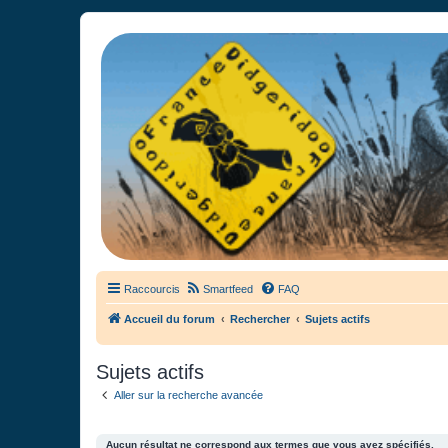
France Didgeridoo
Didgeridoo et Guimbarde sur France Didgeridoo - retrouvez la commun
Raccourcis
Smartfeed
FAQ
Accueil du forum
Rechercher
Sujets actifs
Sujets actifs
Aller sur la recherche avancée
Aucun résultat ne correspond aux termes que vous avez spécifiés.