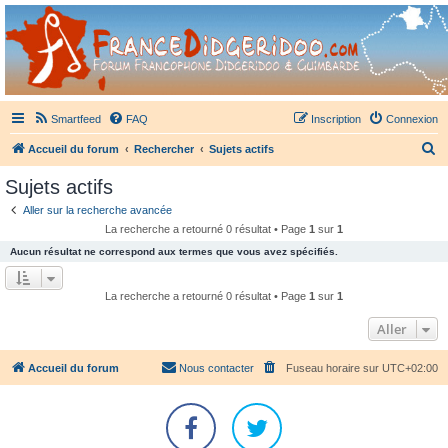
France Didgeridoo
Didgeridoo et Guimbarde sur France Didgeridoo - retrouvez la communauté.
Smartfeed
FAQ
Inscription
Connexion
R
Accueil du forum
Rechercher
Sujets actifs
e
Sujets actifs
c
Aller sur la recherche avancée
h
La recherche a retourné 0 résultat • Page
1
sur
1
e
Aucun résultat ne correspond aux termes que vous avez spécifiés.
r
c
La recherche a retourné 0 résultat • Page
1
sur
1
h
Aller
e
r
Accueil du forum
Nous contacter
Fuseau horaire sur
UTC+02:00