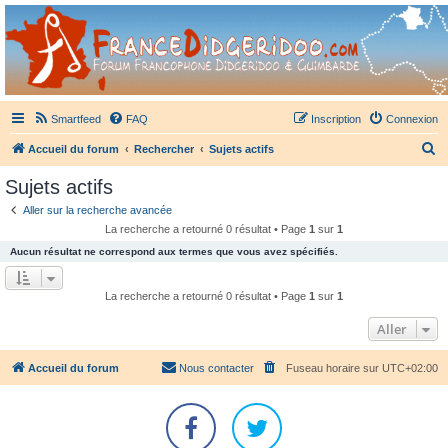
France Didgeridoo
Didgeridoo et Guimbarde sur France Didgeridoo - retrouvez la communauté.
Smartfeed
FAQ
Inscription
Connexion
R
Accueil du forum
Rechercher
Sujets actifs
e
Sujets actifs
c
Aller sur la recherche avancée
h
La recherche a retourné 0 résultat • Page
1
sur
1
e
Aucun résultat ne correspond aux termes que vous avez spécifiés.
r
c
La recherche a retourné 0 résultat • Page
1
sur
1
h
Aller
e
r
Accueil du forum
Nous contacter
Fuseau horaire sur
UTC+02:00