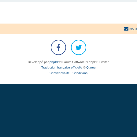
Nous
Développé par
phpBB
® Forum Software © phpBB Limited
Traduction française officielle
©
Qiaeru
Confidentialité
|
Conditions