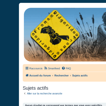
France Didgeridoo
Didgeridoo et Guimbarde sur France Didgeridoo - retrouvez la commun
Raccourcis
Smartfeed
FAQ
Accueil du forum
Rechercher
Sujets actifs
Sujets actifs
Aller sur la recherche avancée
Aucun résultat ne correspond aux termes que vous avez spécifiés.