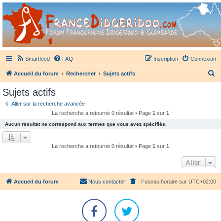
France Didgeridoo
Didgeridoo et Guimbarde sur France Didgeridoo - retrouvez la communauté.
Smartfeed
FAQ
Inscription
Connexion
R
Accueil du forum
Rechercher
Sujets actifs
e
Sujets actifs
c
Aller sur la recherche avancée
h
La recherche a retourné 0 résultat • Page
1
sur
1
e
Aucun résultat ne correspond aux termes que vous avez spécifiés.
r
c
La recherche a retourné 0 résultat • Page
1
sur
1
h
Aller
e
r
Accueil du forum
Nous contacter
Fuseau horaire sur
UTC+02:00