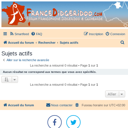
France Didgeridoo
Didgeridoo et Guimbarde sur France Didgeridoo - retrouvez la communauté.
Smartfeed
FAQ
Inscription
Connexion
R
Accueil du forum
Rechercher
Sujets actifs
e
Sujets actifs
c
Aller sur la recherche avancée
h
La recherche a retourné 0 résultat • Page
1
sur
1
e
Aucun résultat ne correspond aux termes que vous avez spécifiés.
r
c
La recherche a retourné 0 résultat • Page
1
sur
1
h
Aller
e
r
Accueil du forum
Nous contacter
Fuseau horaire sur
UTC+02:00