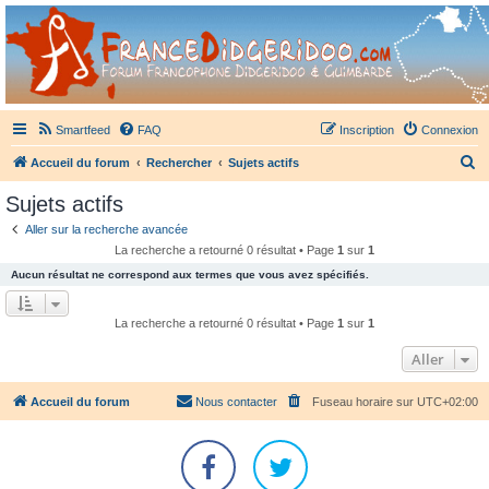
France Didgeridoo
Didgeridoo et Guimbarde sur France Didgeridoo - retrouvez la communauté.
Smartfeed
FAQ
Inscription
Connexion
R
Accueil du forum
Rechercher
Sujets actifs
e
Sujets actifs
c
Aller sur la recherche avancée
h
La recherche a retourné 0 résultat • Page
1
sur
1
e
Aucun résultat ne correspond aux termes que vous avez spécifiés.
r
c
La recherche a retourné 0 résultat • Page
1
sur
1
h
Aller
e
r
Accueil du forum
Nous contacter
Fuseau horaire sur
UTC+02:00