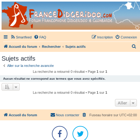
France Didgeridoo
Didgeridoo et Guimbarde sur France Didgeridoo - retrouvez la communauté.
Smartfeed
FAQ
Inscription
Connexion
R
Accueil du forum
Rechercher
Sujets actifs
e
Sujets actifs
c
Aller sur la recherche avancée
h
La recherche a retourné 0 résultat • Page
1
sur
1
e
Aucun résultat ne correspond aux termes que vous avez spécifiés.
r
c
La recherche a retourné 0 résultat • Page
1
sur
1
h
Aller
e
r
Accueil du forum
Nous contacter
Fuseau horaire sur
UTC+02:00