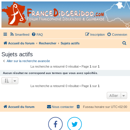
France Didgeridoo
Didgeridoo et Guimbarde sur France Didgeridoo - retrouvez la communauté.
Smartfeed
FAQ
Inscription
Connexion
R
Accueil du forum
Rechercher
Sujets actifs
e
Sujets actifs
c
Aller sur la recherche avancée
h
La recherche a retourné 0 résultat • Page
1
sur
1
e
Aucun résultat ne correspond aux termes que vous avez spécifiés.
r
c
La recherche a retourné 0 résultat • Page
1
sur
1
h
Aller
e
r
Accueil du forum
Nous contacter
Fuseau horaire sur
UTC+02:00