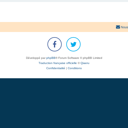
Nous
Développé par
phpBB
® Forum Software © phpBB Limited
Traduction française officielle
©
Qiaeru
Confidentialité
|
Conditions