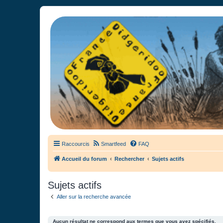
France Didgeridoo
Didgeridoo et Guimbarde sur France Didgeridoo - retrouvez la commun
Raccourcis
Smartfeed
FAQ
Accueil du forum
Rechercher
Sujets actifs
Sujets actifs
Aller sur la recherche avancée
Aucun résultat ne correspond aux termes que vous avez spécifiés.