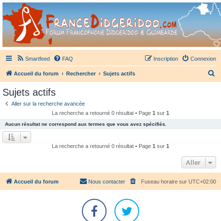
France Didgeridoo
Didgeridoo et Guimbarde sur France Didgeridoo - retrouvez la communauté.
Smartfeed
FAQ
Inscription
Connexion
R
Accueil du forum
Rechercher
Sujets actifs
e
Sujets actifs
c
Aller sur la recherche avancée
h
La recherche a retourné 0 résultat • Page
1
sur
1
e
Aucun résultat ne correspond aux termes que vous avez spécifiés.
r
c
La recherche a retourné 0 résultat • Page
1
sur
1
h
Aller
e
r
Accueil du forum
Nous contacter
Fuseau horaire sur
UTC+02:00