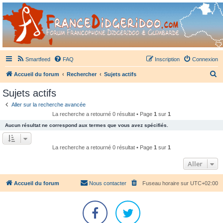
France Didgeridoo
Didgeridoo et Guimbarde sur France Didgeridoo - retrouvez la communauté.
Smartfeed
FAQ
Inscription
Connexion
R
Accueil du forum
Rechercher
Sujets actifs
e
Sujets actifs
c
Aller sur la recherche avancée
h
La recherche a retourné 0 résultat • Page
1
sur
1
e
Aucun résultat ne correspond aux termes que vous avez spécifiés.
r
c
La recherche a retourné 0 résultat • Page
1
sur
1
h
Aller
e
r
Accueil du forum
Nous contacter
Fuseau horaire sur
UTC+02:00