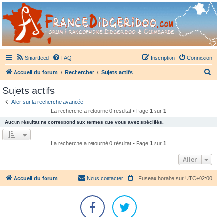
France Didgeridoo
Didgeridoo et Guimbarde sur France Didgeridoo - retrouvez la communauté.
Smartfeed
FAQ
Inscription
Connexion
R
Accueil du forum
Rechercher
Sujets actifs
e
Sujets actifs
c
Aller sur la recherche avancée
h
La recherche a retourné 0 résultat • Page
1
sur
1
e
Aucun résultat ne correspond aux termes que vous avez spécifiés.
r
c
La recherche a retourné 0 résultat • Page
1
sur
1
h
Aller
e
r
Accueil du forum
Nous contacter
Fuseau horaire sur
UTC+02:00