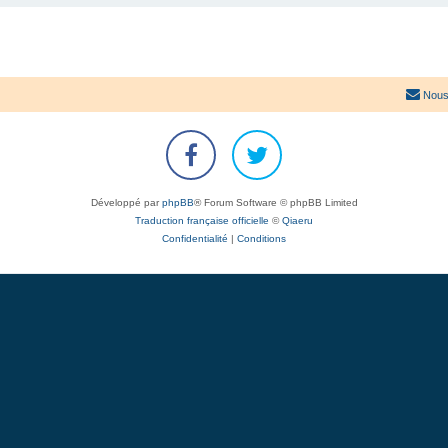
Nous
Développé par
phpBB
® Forum Software © phpBB Limited
Traduction française officielle
©
Qiaeru
Confidentialité
|
Conditions