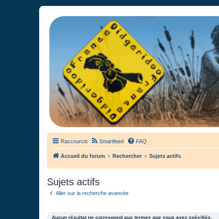
France Didgeridoo
Didgeridoo et Guimbarde sur France Didgeridoo - retrouvez la commun
Raccourcis
Smartfeed
FAQ
Accueil du forum
Rechercher
Sujets actifs
Sujets actifs
Aller sur la recherche avancée
Aucun résultat ne correspond aux termes que vous avez spécifiés.