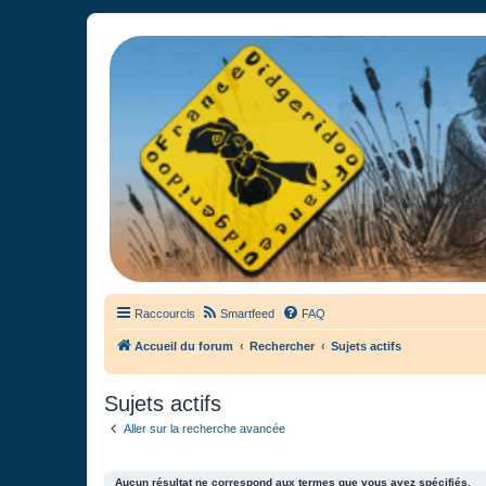
France Didgeridoo
Didgeridoo et Guimbarde sur France Didgeridoo - retrouvez la commun
Raccourcis
Smartfeed
FAQ
Accueil du forum
Rechercher
Sujets actifs
Sujets actifs
Aller sur la recherche avancée
Aucun résultat ne correspond aux termes que vous avez spécifiés.