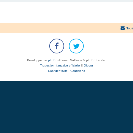
Nous
Développé par
phpBB
® Forum Software © phpBB Limited
Traduction française officielle
©
Qiaeru
Confidentialité
|
Conditions