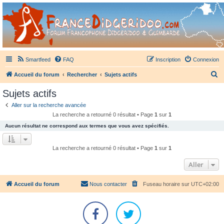
France Didgeridoo
Didgeridoo et Guimbarde sur France Didgeridoo - retrouvez la communauté.
Smartfeed
FAQ
Inscription
Connexion
R
Accueil du forum
Rechercher
Sujets actifs
e
Sujets actifs
c
Aller sur la recherche avancée
h
La recherche a retourné 0 résultat • Page
1
sur
1
e
Aucun résultat ne correspond aux termes que vous avez spécifiés.
r
c
La recherche a retourné 0 résultat • Page
1
sur
1
h
Aller
e
r
Accueil du forum
Nous contacter
Fuseau horaire sur
UTC+02:00