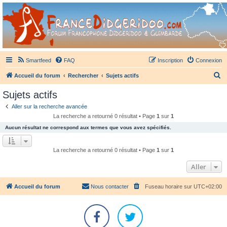
France Didgeridoo
Didgeridoo et Guimbarde sur France Didgeridoo - retrouvez la communauté.
Smartfeed
FAQ
Inscription
Connexion
R
Accueil du forum
Rechercher
Sujets actifs
e
Sujets actifs
c
Aller sur la recherche avancée
h
La recherche a retourné 0 résultat • Page
1
sur
1
e
Aucun résultat ne correspond aux termes que vous avez spécifiés.
r
c
La recherche a retourné 0 résultat • Page
1
sur
1
h
Aller
e
r
Accueil du forum
Nous contacter
Fuseau horaire sur
UTC+02:00