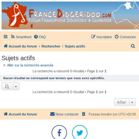
France Didgeridoo
Didgeridoo et Guimbarde sur France Didgeridoo - retrouvez la communauté.
Smartfeed
FAQ
Inscription
Connexion
R
Accueil du forum
Rechercher
Sujets actifs
e
Sujets actifs
c
Aller sur la recherche avancée
h
La recherche a retourné 0 résultat • Page
1
sur
1
e
Aucun résultat ne correspond aux termes que vous avez spécifiés.
r
c
La recherche a retourné 0 résultat • Page
1
sur
1
h
Aller
e
r
Accueil du forum
Nous contacter
Fuseau horaire sur
UTC+02:00