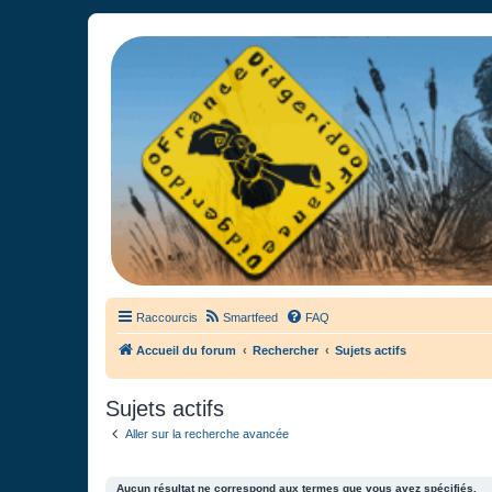
France Didgeridoo
Didgeridoo et Guimbarde sur France Didgeridoo - retrouvez la commun
Raccourcis
Smartfeed
FAQ
Accueil du forum
Rechercher
Sujets actifs
Sujets actifs
Aller sur la recherche avancée
Aucun résultat ne correspond aux termes que vous avez spécifiés.