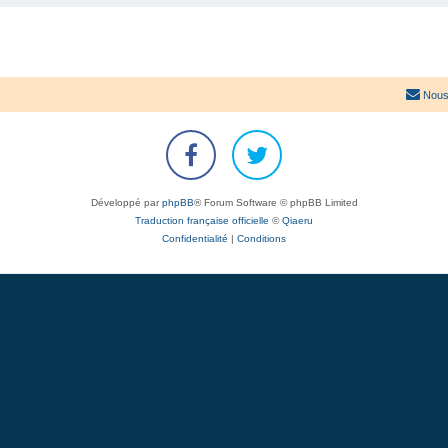
Nous
Développé par
phpBB
® Forum Software © phpBB Limited
Traduction française officielle
©
Qiaeru
Confidentialité
|
Conditions