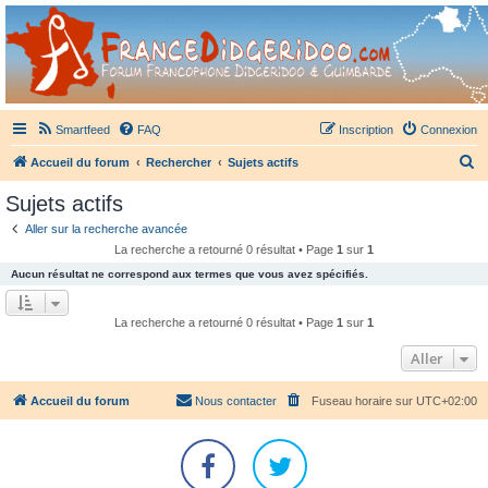
France Didgeridoo
Didgeridoo et Guimbarde sur France Didgeridoo - retrouvez la communauté.
Smartfeed
FAQ
Inscription
Connexion
R
Accueil du forum
Rechercher
Sujets actifs
e
Sujets actifs
c
Aller sur la recherche avancée
h
La recherche a retourné 0 résultat • Page
1
sur
1
e
Aucun résultat ne correspond aux termes que vous avez spécifiés.
r
c
La recherche a retourné 0 résultat • Page
1
sur
1
h
Aller
e
r
Accueil du forum
Nous contacter
Fuseau horaire sur
UTC+02:00