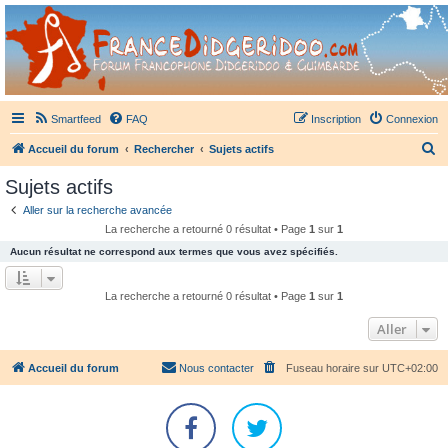
France Didgeridoo
Didgeridoo et Guimbarde sur France Didgeridoo - retrouvez la communauté.
Smartfeed
FAQ
Inscription
Connexion
R
Accueil du forum
Rechercher
Sujets actifs
e
Sujets actifs
c
Aller sur la recherche avancée
h
La recherche a retourné 0 résultat • Page
1
sur
1
e
Aucun résultat ne correspond aux termes que vous avez spécifiés.
r
c
La recherche a retourné 0 résultat • Page
1
sur
1
h
Aller
e
r
Accueil du forum
Nous contacter
Fuseau horaire sur
UTC+02:00