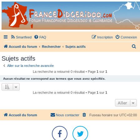
France Didgeridoo
Didgeridoo et Guimbarde sur France Didgeridoo - retrouvez la communauté.
Smartfeed
FAQ
Inscription
Connexion
R
Accueil du forum
Rechercher
Sujets actifs
e
Sujets actifs
c
Aller sur la recherche avancée
h
La recherche a retourné 0 résultat • Page
1
sur
1
e
Aucun résultat ne correspond aux termes que vous avez spécifiés.
r
c
La recherche a retourné 0 résultat • Page
1
sur
1
h
Aller
e
r
Accueil du forum
Nous contacter
Fuseau horaire sur
UTC+02:00