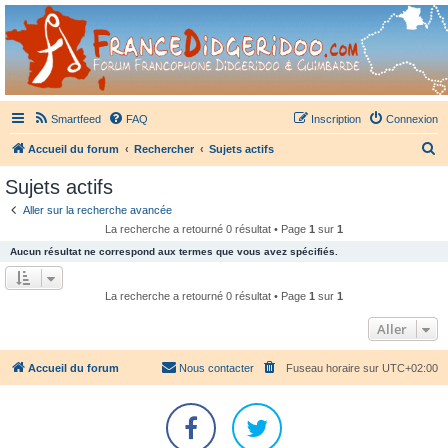
France Didgeridoo
Didgeridoo et Guimbarde sur France Didgeridoo - retrouvez la communauté.
Smartfeed
FAQ
Inscription
Connexion
R
Accueil du forum
Rechercher
Sujets actifs
e
Sujets actifs
c
Aller sur la recherche avancée
h
La recherche a retourné 0 résultat • Page
1
sur
1
e
Aucun résultat ne correspond aux termes que vous avez spécifiés.
r
c
La recherche a retourné 0 résultat • Page
1
sur
1
h
Aller
e
r
Accueil du forum
Nous contacter
Fuseau horaire sur
UTC+02:00