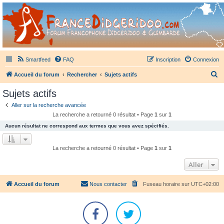
France Didgeridoo
Didgeridoo et Guimbarde sur France Didgeridoo - retrouvez la communauté.
Smartfeed
FAQ
Inscription
Connexion
R
Accueil du forum
Rechercher
Sujets actifs
e
Sujets actifs
c
Aller sur la recherche avancée
h
La recherche a retourné 0 résultat • Page
1
sur
1
e
Aucun résultat ne correspond aux termes que vous avez spécifiés.
r
c
La recherche a retourné 0 résultat • Page
1
sur
1
h
Aller
e
r
Accueil du forum
Nous contacter
Fuseau horaire sur
UTC+02:00