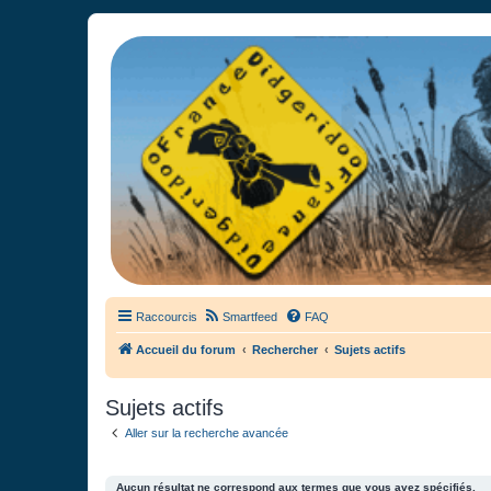
France Didgeridoo
Didgeridoo et Guimbarde sur France Didgeridoo - retrouvez la commun
Raccourcis
Smartfeed
FAQ
Accueil du forum
Rechercher
Sujets actifs
Sujets actifs
Aller sur la recherche avancée
Aucun résultat ne correspond aux termes que vous avez spécifiés.