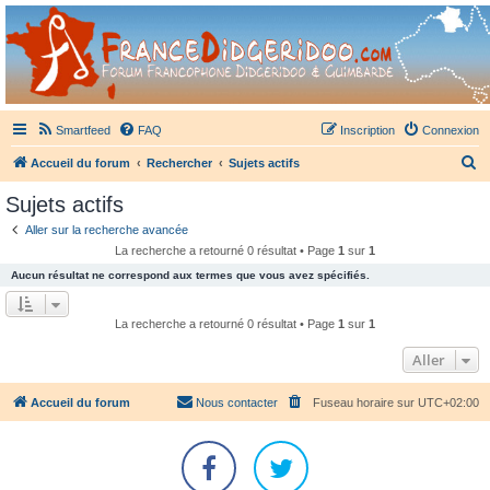
France Didgeridoo
Didgeridoo et Guimbarde sur France Didgeridoo - retrouvez la communauté.
Smartfeed
FAQ
Inscription
Connexion
R
Accueil du forum
Rechercher
Sujets actifs
e
Sujets actifs
c
Aller sur la recherche avancée
h
La recherche a retourné 0 résultat • Page
1
sur
1
e
Aucun résultat ne correspond aux termes que vous avez spécifiés.
r
c
La recherche a retourné 0 résultat • Page
1
sur
1
h
Aller
e
r
Accueil du forum
Nous contacter
Fuseau horaire sur
UTC+02:00