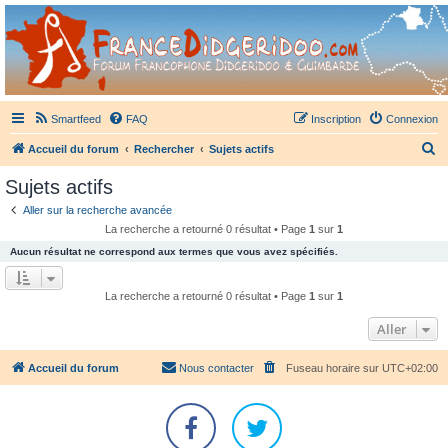
France Didgeridoo
Didgeridoo et Guimbarde sur France Didgeridoo - retrouvez la communauté.
Smartfeed
FAQ
Inscription
Connexion
R
Accueil du forum
Rechercher
Sujets actifs
e
Sujets actifs
c
Aller sur la recherche avancée
h
La recherche a retourné 0 résultat • Page
1
sur
1
e
Aucun résultat ne correspond aux termes que vous avez spécifiés.
r
c
La recherche a retourné 0 résultat • Page
1
sur
1
h
Aller
e
r
Accueil du forum
Nous contacter
Fuseau horaire sur
UTC+02:00