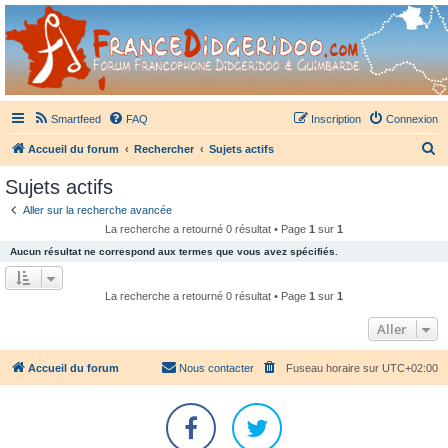
France Didgeridoo
Didgeridoo et Guimbarde sur France Didgeridoo - retrouvez la communauté.
Smartfeed
FAQ
Inscription
Connexion
R
Accueil du forum
Rechercher
Sujets actifs
e
Sujets actifs
c
Aller sur la recherche avancée
h
La recherche a retourné 0 résultat • Page
1
sur
1
e
Aucun résultat ne correspond aux termes que vous avez spécifiés.
r
c
La recherche a retourné 0 résultat • Page
1
sur
1
h
Aller
e
r
Accueil du forum
Nous contacter
Fuseau horaire sur
UTC+02:00