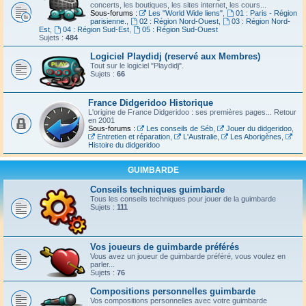
concerts, les boutiques, les sites internet, les cours...
Sous-forums :
Les "World Wide liens"
,
01 : Paris - Région
parisienne.
,
02 : Région Nord-Ouest
,
03 : Région Nord-
Est
,
04 : Région Sud-Est
,
05 : Région Sud-Ouest
Sujets :
484
Logiciel Playdidj (reservé aux Membres)
Tout sur le logiciel "Playdidj".
Sujets :
66
France Didgeridoo Historique
L'origine de France Didgeridoo : ses premières pages... Retour
en 2001
Sous-forums :
Les conseils de Séb
,
Jouer du didgeridoo
,
Entretien et réparation
,
L'Australie
,
Les Aborigènes
,
Histoire du didgeridoo
GUIMBARDE
Conseils techniques guimbarde
Tous les conseils techniques pour jouer de la guimbarde
Sujets :
111
Vos joueurs de guimbarde préférés
Vous avez un joueur de guimbarde préféré, vous voulez en
parler...
Sujets :
76
Compositions personnelles guimbarde
Vos compositions personnelles avec votre guimbarde