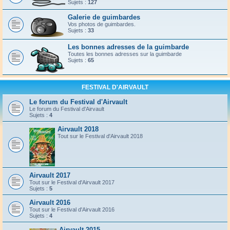
Sujets :
127
Galerie de guimbardes
Vos photos de guimbardes.
Sujets :
33
Les bonnes adresses de la guimbarde
Toutes les bonnes adresses sur la guimbarde
Sujets :
65
FESTIVAL D'AIRVAULT
Le forum du Festival d'Airvault
Le forum du Festival d'Airvault
Sujets :
4
Airvault 2018
Tout sur le Festival d'Airvault 2018
Airvault 2017
Tout sur le Festival d'Airvault 2017
Sujets :
5
Airvault 2016
Tout sur le Festival d'Airvault 2016
Sujets :
4
Airvault 2015