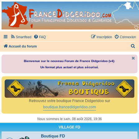
France Didgeridoo
Didgeridoo et Guimbarde sur France Didgeridoo - retrouvez la communauté.
Smartfeed
FAQ
Inscription
Connexion
R
Accueil du forum
e
c
Bienvenue sur le nouveau Forum de France Didgeridoo (v4).
Un format plus actuel et plus sécurisé.
h
e
r
c
h
Retrouvez votre boutique France Didgeridoo sur
e
boutique.francedidgeridoo.com
r
Nous sommes le sam. 08 août 2026, 19:36
VILLAGE FD
Boutique FD