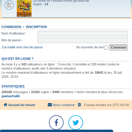
Le forum du Festival l'Arbre qui Marche
Sujets :
14
CONNEXION
•
INSCRIPTION
Nom d’utilisateur :
Mot de passe :
J’ai oublié mon mot de passe
Se souvenir de moi
QUI EST EN LIGNE ?
Au total, il y a
343
utilisateurs en ligne :: 5 inscrits, 0 invisible et 338 invités (selon le
nombre d’utilisateurs actifs des 5 dernières minutes)
Le nombre maximal d’utilisateurs en ligne simultanément a été de
18641
le jeu. 30 juil.
2026, 20:53
STATISTIQUES
206185
messages •
15302
sujets •
3448
membres • Notre membre le plus récent est
gaetanfra66
Accueil du forum
Nous contacter
Fuseau horaire sur
UTC+02:00