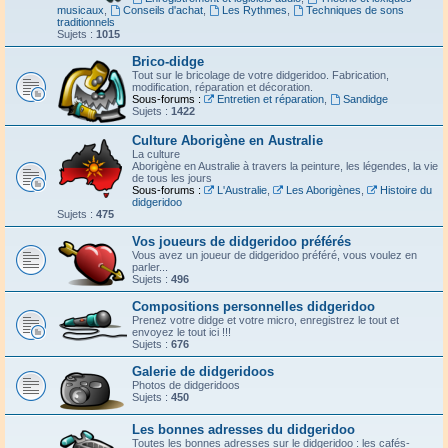
musicaux
,
Conseils d'achat
,
Les Rythmes
,
Techniques de sons
traditionnels
Sujets :
1015
Brico-didge
Tout sur le bricolage de votre didgeridoo. Fabrication,
modification, réparation et décoration.
Sous-forums :
Entretien et réparation
,
Sandidge
Sujets :
1422
Culture Aborigène en Australie
La culture
Aborigène en Australie à travers la peinture, les légendes, la vie
de tous les jours
Sous-forums :
L'Australie
,
Les Aborigènes
,
Histoire du
didgeridoo
Sujets :
475
Vos joueurs de didgeridoo préférés
Vous avez un joueur de didgeridoo préféré, vous voulez en
parler...
Sujets :
496
Compositions personnelles didgeridoo
Prenez votre didge et votre micro, enregistrez le tout et
envoyez le tout ici !!!
Sujets :
676
Galerie de didgeridoos
Photos de didgeridoos
Sujets :
450
Les bonnes adresses du didgeridoo
Toutes les bonnes adresses sur le didgeridoo : les cafés-