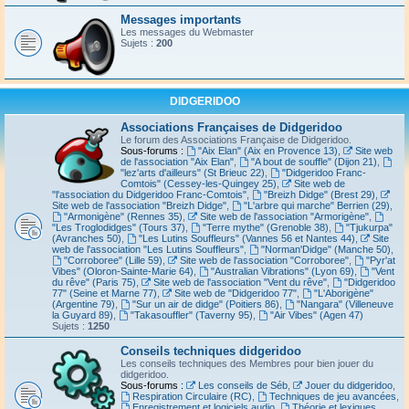
Messages importants
Les messages du Webmaster
Sujets :
200
DIDGERIDOO
Associations Françaises de Didgeridoo
Le forum des Associations Française de Didgeridoo.
Sous-forums :
"Aix Elan" (Aix en Provence 13)
,
Site web
de l'association "Aix Elan"
,
"A bout de souffle" (Dijon 21)
,
"lez'arts d'ailleurs" (St Brieuc 22)
,
"Didgeridoo Franc-
Comtois" (Cessey-les-Quingey 25)
,
Site web de
"l'association du Didgeridoo Franc-Comtois"
,
"Breizh Didge" (Brest 29)
,
Site web de l'association "Breizh Didge"
,
"L'arbre qui marche" Berrien (29)
,
"Armonigène" (Rennes 35)
,
Site web de l'association "Armorigène"
,
"Les Troglodidges" (Tours 37)
,
"Terre mythe" (Grenoble 38)
,
"Tjukurpa"
(Avranches 50)
,
"Les Lutins Souffleurs" (Vannes 56 et Nantes 44)
,
Site
web de l'association "Les Lutins Souffleurs"
,
"Norman'Didge" (Manche 50)
,
"Corroboree" (Lille 59)
,
Site web de l'association "Corroboree"
,
"Pyr'at
Vibes" (Oloron-Sainte-Marie 64)
,
"Australian Vibrations" (Lyon 69)
,
"Vent
du rêve" (Paris 75)
,
Site web de l'association "Vent du rêve"
,
"Didgeridoo
77" (Seine et Marne 77)
,
Site web de "Didgeridoo 77"
,
"L'Aborigène"
(Argentine 79)
,
"Sur un air de didge" (Poitiers 86)
,
"Nangara" (Villeneuve
la Guyard 89)
,
"Takasouffler" (Taverny 95)
,
"Air Vibes" (Agen 47)
Sujets :
1250
Conseils techniques didgeridoo
Les conseils techniques des Membres pour bien jouer du
didgeridoo.
Sous-forums :
Les conseils de Séb
,
Jouer du didgeridoo
,
Respiration Circulaire (RC)
,
Techniques de jeu avancées
,
Enregistrement et logiciels audio
,
Théorie et lexiques