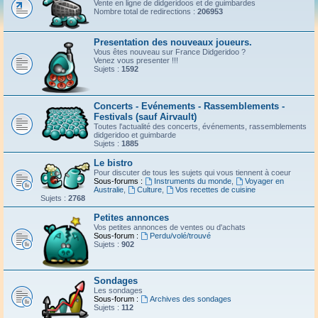
Vente en ligne de didgeridoos et de guimbardes
Nombre total de redirections :
206953
Presentation des nouveaux joueurs.
Vous êtes nouveau sur France Didgeridoo ?
Venez vous presenter !!!
Sujets :
1592
Concerts - Evénements - Rassemblements -
Festivals (sauf Airvault)
Toutes l'actualité des concerts, événements, rassemblements
didgeridoo et guimbarde
Sujets :
1885
Le bistro
Pour discuter de tous les sujets qui vous tiennent à coeur
Sous-forums :
Instruments du monde
,
Voyager en
Australie
,
Culture
,
Vos recettes de cuisine
Sujets :
2768
Petites annonces
Vos petites annonces de ventes ou d'achats
Sous-forum :
Perdu/volé/trouvé
Sujets :
902
Sondages
Les sondages
Sous-forum :
Archives des sondages
Sujets :
112