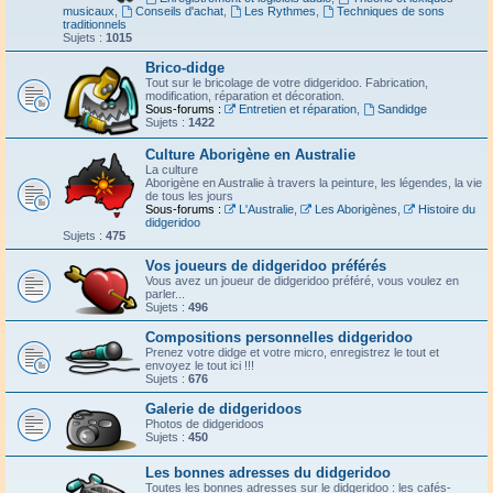
musicaux
,
Conseils d'achat
,
Les Rythmes
,
Techniques de sons
traditionnels
Sujets :
1015
Brico-didge
Tout sur le bricolage de votre didgeridoo. Fabrication,
modification, réparation et décoration.
Sous-forums :
Entretien et réparation
,
Sandidge
Sujets :
1422
Culture Aborigène en Australie
La culture
Aborigène en Australie à travers la peinture, les légendes, la vie
de tous les jours
Sous-forums :
L'Australie
,
Les Aborigènes
,
Histoire du
didgeridoo
Sujets :
475
Vos joueurs de didgeridoo préférés
Vous avez un joueur de didgeridoo préféré, vous voulez en
parler...
Sujets :
496
Compositions personnelles didgeridoo
Prenez votre didge et votre micro, enregistrez le tout et
envoyez le tout ici !!!
Sujets :
676
Galerie de didgeridoos
Photos de didgeridoos
Sujets :
450
Les bonnes adresses du didgeridoo
Toutes les bonnes adresses sur le didgeridoo : les cafés-