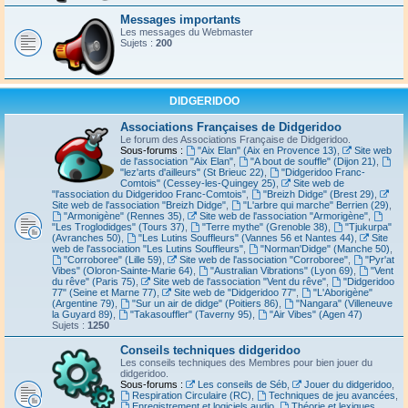
Messages importants
Les messages du Webmaster
Sujets :
200
DIDGERIDOO
Associations Françaises de Didgeridoo
Le forum des Associations Française de Didgeridoo.
Sous-forums :
"Aix Elan" (Aix en Provence 13)
,
Site web
de l'association "Aix Elan"
,
"A bout de souffle" (Dijon 21)
,
"lez'arts d'ailleurs" (St Brieuc 22)
,
"Didgeridoo Franc-
Comtois" (Cessey-les-Quingey 25)
,
Site web de
"l'association du Didgeridoo Franc-Comtois"
,
"Breizh Didge" (Brest 29)
,
Site web de l'association "Breizh Didge"
,
"L'arbre qui marche" Berrien (29)
,
"Armonigène" (Rennes 35)
,
Site web de l'association "Armorigène"
,
"Les Troglodidges" (Tours 37)
,
"Terre mythe" (Grenoble 38)
,
"Tjukurpa"
(Avranches 50)
,
"Les Lutins Souffleurs" (Vannes 56 et Nantes 44)
,
Site
web de l'association "Les Lutins Souffleurs"
,
"Norman'Didge" (Manche 50)
,
"Corroboree" (Lille 59)
,
Site web de l'association "Corroboree"
,
"Pyr'at
Vibes" (Oloron-Sainte-Marie 64)
,
"Australian Vibrations" (Lyon 69)
,
"Vent
du rêve" (Paris 75)
,
Site web de l'association "Vent du rêve"
,
"Didgeridoo
77" (Seine et Marne 77)
,
Site web de "Didgeridoo 77"
,
"L'Aborigène"
(Argentine 79)
,
"Sur un air de didge" (Poitiers 86)
,
"Nangara" (Villeneuve
la Guyard 89)
,
"Takasouffler" (Taverny 95)
,
"Air Vibes" (Agen 47)
Sujets :
1250
Conseils techniques didgeridoo
Les conseils techniques des Membres pour bien jouer du
didgeridoo.
Sous-forums :
Les conseils de Séb
,
Jouer du didgeridoo
,
Respiration Circulaire (RC)
,
Techniques de jeu avancées
,
Enregistrement et logiciels audio
,
Théorie et lexiques