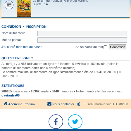
Le forum du Festival l'Arbre qui Marche
Sujets :
14
CONNEXION
•
INSCRIPTION
Nom d’utilisateur :
Mot de passe :
J’ai oublié mon mot de passe
Se souvenir de moi
QUI EST EN LIGNE ?
Au total, il y a
466
utilisateurs en ligne :: 4 inscrits, 0 invisible et 462 invités (selon le
nombre d’utilisateurs actifs des 5 dernières minutes)
Le nombre maximal d’utilisateurs en ligne simultanément a été de
18641
le jeu. 30 juil.
2026, 20:53
STATISTIQUES
206185
messages •
15302
sujets •
3448
membres • Notre membre le plus récent est
gaetanfra66
Accueil du forum
Nous contacter
Fuseau horaire sur
UTC+02:00