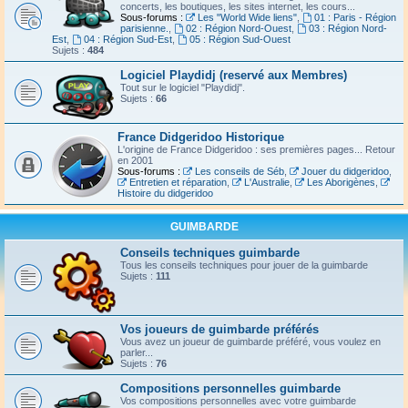
concerts, les boutiques, les sites internet, les cours...
Sous-forums :
Les "World Wide liens"
,
01 : Paris - Région
parisienne.
,
02 : Région Nord-Ouest
,
03 : Région Nord-
Est
,
04 : Région Sud-Est
,
05 : Région Sud-Ouest
Sujets :
484
Logiciel Playdidj (reservé aux Membres)
Tout sur le logiciel "Playdidj".
Sujets :
66
France Didgeridoo Historique
L'origine de France Didgeridoo : ses premières pages... Retour
en 2001
Sous-forums :
Les conseils de Séb
,
Jouer du didgeridoo
,
Entretien et réparation
,
L'Australie
,
Les Aborigènes
,
Histoire du didgeridoo
GUIMBARDE
Conseils techniques guimbarde
Tous les conseils techniques pour jouer de la guimbarde
Sujets :
111
Vos joueurs de guimbarde préférés
Vous avez un joueur de guimbarde préféré, vous voulez en
parler...
Sujets :
76
Compositions personnelles guimbarde
Vos compositions personnelles avec votre guimbarde