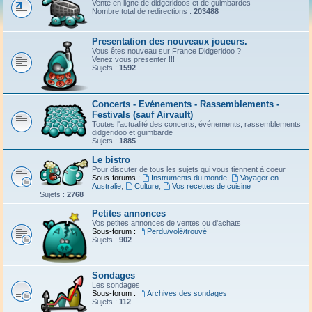
Vente en ligne de didgeridoos et de guimbardes
Nombre total de redirections :
203488
Presentation des nouveaux joueurs.
Vous êtes nouveau sur France Didgeridoo ?
Venez vous presenter !!!
Sujets :
1592
Concerts - Evénements - Rassemblements -
Festivals (sauf Airvault)
Toutes l'actualité des concerts, événements, rassemblements
didgeridoo et guimbarde
Sujets :
1885
Le bistro
Pour discuter de tous les sujets qui vous tiennent à coeur
Sous-forums :
Instruments du monde
,
Voyager en
Australie
,
Culture
,
Vos recettes de cuisine
Sujets :
2768
Petites annonces
Vos petites annonces de ventes ou d'achats
Sous-forum :
Perdu/volé/trouvé
Sujets :
902
Sondages
Les sondages
Sous-forum :
Archives des sondages
Sujets :
112