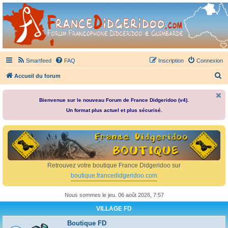
France Didgeridoo
Didgeridoo et Guimbarde sur France Didgeridoo - retrouvez la communauté.
Smartfeed
FAQ
Inscription
Connexion
R
Accueil du forum
e
c
Bienvenue sur le nouveau Forum de France Didgeridoo (v4).
Un format plus actuel et plus sécurisé.
h
e
r
c
h
Retrouvez votre boutique France Didgeridoo sur
e
boutique.francedidgeridoo.com
r
Nous sommes le jeu. 06 août 2026, 7:57
VILLAGE FD
Boutique FD