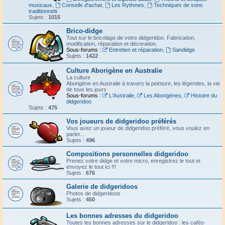
musicaux
,
Conseils d'achat
,
Les Rythmes
,
Techniques de sons
traditionnels
Sujets :
1015
Brico-didge
Tout sur le bricolage de votre didgeridoo. Fabrication,
modification, réparation et décoration.
Sous-forums :
Entretien et réparation
,
Sandidge
Sujets :
1422
Culture Aborigène en Australie
La culture
Aborigène en Australie à travers la peinture, les légendes, la vie
de tous les jours
Sous-forums :
L'Australie
,
Les Aborigènes
,
Histoire du
didgeridoo
Sujets :
475
Vos joueurs de didgeridoo préférés
Vous avez un joueur de didgeridoo préféré, vous voulez en
parler...
Sujets :
496
Compositions personnelles didgeridoo
Prenez votre didge et votre micro, enregistrez le tout et
envoyez le tout ici !!!
Sujets :
676
Galerie de didgeridoos
Photos de didgeridoos
Sujets :
450
Les bonnes adresses du didgeridoo
Toutes les bonnes adresses sur le didgeridoo : les cafés-