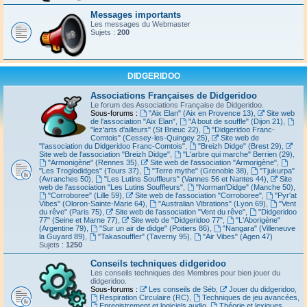
Messages importants
Les messages du Webmaster
Sujets :
200
DIDGERIDOO
Associations Françaises de Didgeridoo
Le forum des Associations Française de Didgeridoo.
Sous-forums :
"Aix Elan" (Aix en Provence 13)
,
Site web
de l'association "Aix Elan"
,
"A bout de souffle" (Dijon 21)
,
"lez'arts d'ailleurs" (St Brieuc 22)
,
"Didgeridoo Franc-
Comtois" (Cessey-les-Quingey 25)
,
Site web de
"l'association du Didgeridoo Franc-Comtois"
,
"Breizh Didge" (Brest 29)
,
Site web de l'association "Breizh Didge"
,
"L'arbre qui marche" Berrien (29)
,
"Armonigène" (Rennes 35)
,
Site web de l'association "Armorigène"
,
"Les Troglodidges" (Tours 37)
,
"Terre mythe" (Grenoble 38)
,
"Tjukurpa"
(Avranches 50)
,
"Les Lutins Souffleurs" (Vannes 56 et Nantes 44)
,
Site
web de l'association "Les Lutins Souffleurs"
,
"Norman'Didge" (Manche 50)
,
"Corroboree" (Lille 59)
,
Site web de l'association "Corroboree"
,
"Pyr'at
Vibes" (Oloron-Sainte-Marie 64)
,
"Australian Vibrations" (Lyon 69)
,
"Vent
du rêve" (Paris 75)
,
Site web de l'association "Vent du rêve"
,
"Didgeridoo
77" (Seine et Marne 77)
,
Site web de "Didgeridoo 77"
,
"L'Aborigène"
(Argentine 79)
,
"Sur un air de didge" (Poitiers 86)
,
"Nangara" (Villeneuve
la Guyard 89)
,
"Takasouffler" (Taverny 95)
,
"Air Vibes" (Agen 47)
Sujets :
1250
Conseils techniques didgeridoo
Les conseils techniques des Membres pour bien jouer du
didgeridoo.
Sous-forums :
Les conseils de Séb
,
Jouer du didgeridoo
,
Respiration Circulaire (RC)
,
Techniques de jeu avancées
,
Enregistrement et logiciels audio
,
Théorie et lexiques