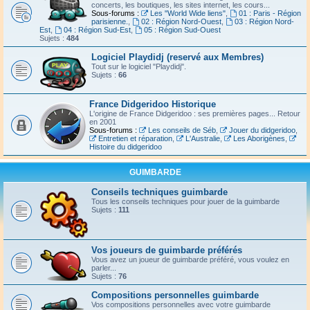
concerts, les boutiques, les sites internet, les cours...
Sous-forums :
Les "World Wide liens"
,
01 : Paris - Région
parisienne.
,
02 : Région Nord-Ouest
,
03 : Région Nord-
Est
,
04 : Région Sud-Est
,
05 : Région Sud-Ouest
Sujets :
484
Logiciel Playdidj (reservé aux Membres)
Tout sur le logiciel "Playdidj".
Sujets :
66
France Didgeridoo Historique
L'origine de France Didgeridoo : ses premières pages... Retour
en 2001
Sous-forums :
Les conseils de Séb
,
Jouer du didgeridoo
,
Entretien et réparation
,
L'Australie
,
Les Aborigènes
,
Histoire du didgeridoo
GUIMBARDE
Conseils techniques guimbarde
Tous les conseils techniques pour jouer de la guimbarde
Sujets :
111
Vos joueurs de guimbarde préférés
Vous avez un joueur de guimbarde préféré, vous voulez en
parler...
Sujets :
76
Compositions personnelles guimbarde
Vos compositions personnelles avec votre guimbarde