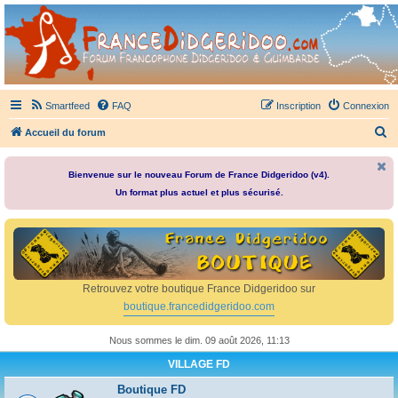
France Didgeridoo
Didgeridoo et Guimbarde sur France Didgeridoo - retrouvez la communauté.
Smartfeed
FAQ
Inscription
Connexion
R
Accueil du forum
e
c
Bienvenue sur le nouveau Forum de France Didgeridoo (v4).
Un format plus actuel et plus sécurisé.
h
e
r
c
h
Retrouvez votre boutique France Didgeridoo sur
e
boutique.francedidgeridoo.com
r
Nous sommes le dim. 09 août 2026, 11:13
VILLAGE FD
Boutique FD