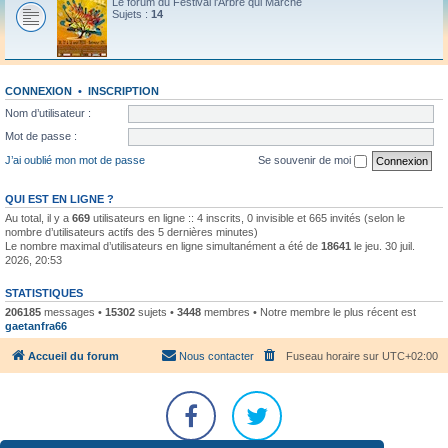
Le forum du Festival l'Arbre qui Marche
Sujets :
14
CONNEXION
•
INSCRIPTION
Nom d’utilisateur :
Mot de passe :
J’ai oublié mon mot de passe
Se souvenir de moi
QUI EST EN LIGNE ?
Au total, il y a
669
utilisateurs en ligne :: 4 inscrits, 0 invisible et 665 invités (selon le
nombre d’utilisateurs actifs des 5 dernières minutes)
Le nombre maximal d’utilisateurs en ligne simultanément a été de
18641
le jeu. 30 juil.
2026, 20:53
STATISTIQUES
206185
messages •
15302
sujets •
3448
membres • Notre membre le plus récent est
gaetanfra66
Accueil du forum
Nous contacter
Fuseau horaire sur
UTC+02:00