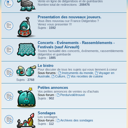
Vente en ligne de didgeridoos et de guimbardes
Nombre total de redirections :
208476
Presentation des nouveaux joueurs.
Vous êtes nouveau sur France Didgeridoo ?
Venez vous presenter !!!
Sujets :
1592
Concerts - Evénements - Rassemblements -
Festivals (sauf Airvault)
Toutes l'actualité des concerts, événements, rassemblements
didgeridoo et guimbarde
Sujets :
1885
Le bistro
Pour discuter de tous les sujets qui vous tiennent à coeur
Sous-forums :
Instruments du monde
,
Voyager en
Australie
,
Culture
,
Vos recettes de cuisine
Sujets :
2768
Petites annonces
Vos petites annonces de ventes ou d'achats
Sous-forum :
Perdu/volé/trouvé
Sujets :
902
Sondages
Les sondages
Sous-forum :
Archives des sondages
Sujets :
112