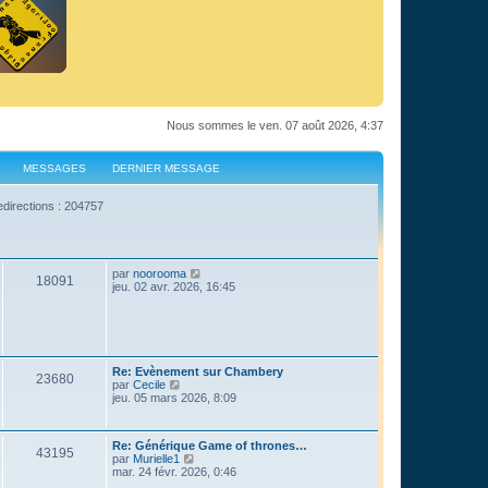
Nous sommes le ven. 07 août 2026, 4:37
MESSAGES
DERNIER MESSAGE
edirections : 204757
C
par
noorooma
18091
o
jeu. 02 avr. 2026, 16:45
n
s
u
l
t
e
Re: Evènement sur Chambery
r
23680
C
par
Cecile
l
o
jeu. 05 mars 2026, 8:09
e
n
d
s
e
u
r
Re: Générique Game of thrones…
l
43195
n
C
par
Murielle1
t
i
o
mar. 24 févr. 2026, 0:46
e
e
n