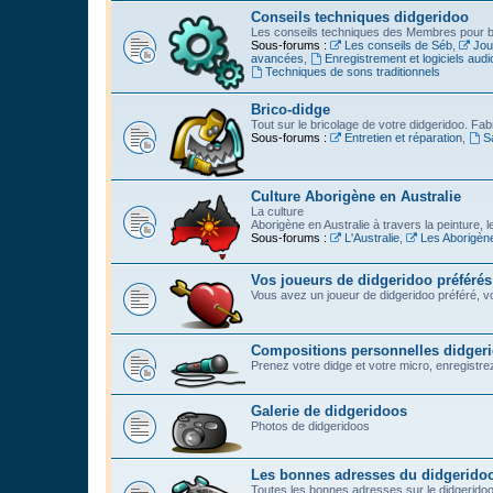
Conseils techniques didgeridoo
Les conseils techniques des Membres pour bi
Sous-forums :
Les conseils de Séb
,
Jou
avancées
,
Enregistrement et logiciels audi
Techniques de sons traditionnels
Brico-didge
Tout sur le bricolage de votre didgeridoo. Fabr
Sous-forums :
Entretien et réparation
,
S
Culture Aborigène en Australie
La culture
Aborigène en Australie à travers la peinture, l
Sous-forums :
L'Australie
,
Les Aborigèn
Vos joueurs de didgeridoo préférés
Vous avez un joueur de didgeridoo préféré, vo
Compositions personnelles didger
Prenez votre didge et votre micro, enregistrez l
Galerie de didgeridoos
Photos de didgeridoos
Les bonnes adresses du didgerido
Toutes les bonnes adresses sur le didgeridoo :