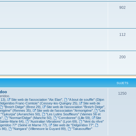
902
112
200
SUJETS
idoo
1250
eridoo.
 13)
,
Site web de l'association "Aix Elan"
,
"A bout de souffle" (Dijon
Didgeridoo Franc-Comtois" (Cessey-les-Quingey 25)
,
Site web de
"Breizh Didge" (Brest 29)
,
Site web de l'association "Breizh Didge"
,
nigène" (Rennes 35)
,
Site web de l'association "Armorigène"
,
"Les
"Tjukurpa" (Avranches 50)
,
"Les Lutins Souffleurs" (Vannes 56 et
s"
,
"Norman'Didge" (Manche 50)
,
"Corroboree" (Lille 59)
,
Site
Sainte-Marie 64)
,
"Australian Vibrations" (Lyon 69)
,
"Vent du rêve"
dgeridoo 77" (Seine et Marne 77)
,
Site web de "Didgeridoo 77"
,
s 86)
,
"Nangara" (Villeneuve la Guyard 89)
,
"Takasouffler"