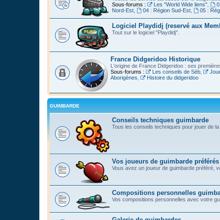
Sous-forums :
Les "World Wide liens"
,
0
Nord-Est
,
04 : Région Sud-Est
,
05 : Ré
Logiciel Playdidj (reservé aux Mem
Tout sur le logiciel "Playdidj".
France Didgeridoo Historique
L'origine de France Didgeridoo : ses premièr
Sous-forums :
Les conseils de Séb
,
Joue
Aborigènes
,
Histoire du didgeridoo
GUIMBARDE
Conseils techniques guimbarde
Tous les conseils techniques pour jouer de l
Vos joueurs de guimbarde préférés
Vous avez un joueur de guimbarde préféré, vo
Compositions personnelles guimb
Vos compositions personnelles avec votre g
Galerie de guimbardes