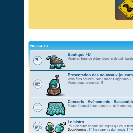
VILLAGE FD
Boutique FD
Vente en ligne de didgeridoos et de guimbard
Presentation des nouveaux joueurs
Vous êtes nouveau sur France Didgeridoo ?
Venez vous presenter !!!
Concerts - Evénements - Rassemblem
Toutes l'actualité des concerts, événements
Le bistro
Pour discuter de tous les sujets qui vous tie
Sous-forums :
Instruments du monde
,
V