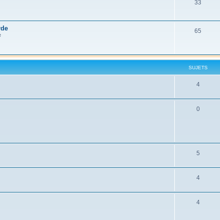
33
rde
65
e
SUJETS
4
0
5
4
4