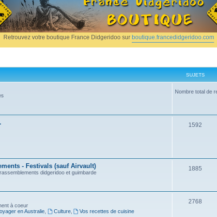
Retrouvez votre boutique France Didgeridoo sur
boutique.francedidgeridoo.com
SUJETS
Nombre total de r
es
.
1592
ents - Festivals (sauf Airvault)
1885
, rassemblements didgeridoo et guimbarde
2768
nnent à coeur
oyager en Australie
,
Culture
,
Vos recettes de cuisine