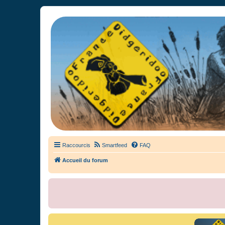
France Didgeridoo
Didgeridoo et Guimbarde sur France Didgeridoo - retrouvez la commun
Raccourcis
Smartfeed
FAQ
Accueil du forum