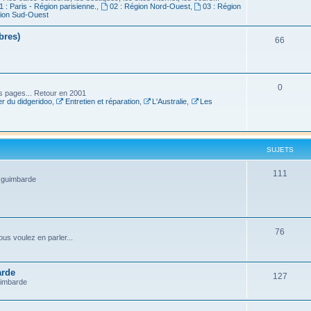
1 : Paris - Région parisienne.
,
02 : Région Nord-Ouest
,
03 : Région
gion Sud-Ouest
bres)
66
0
es pages... Retour en 2001
r du didgeridoo
,
Entretien et réparation
,
L'Australie
,
Les
SUJETS
111
a guimbarde
76
us voulez en parler...
arde
127
uimbarde