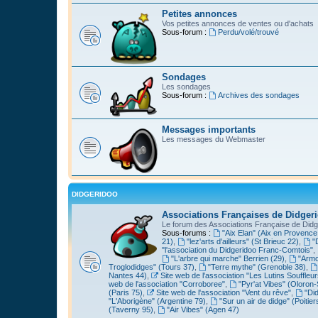
Petites annonces
Vos petites annonces de ventes ou d'achats
Sous-forum :
Perdu/volé/trouvé
Sondages
Les sondages
Sous-forum :
Archives des sondages
Messages importants
Les messages du Webmaster
DIDGERIDOO
Associations Françaises de Didger
Le forum des Associations Française de Didg
Sous-forums :
"Aix Elan" (Aix en Provence
21)
,
"lez'arts d'ailleurs" (St Brieuc 22)
,
"
"l'association du Didgeridoo Franc-Comtois"
,
"L'arbre qui marche" Berrien (29)
,
"Armo
Troglodidges" (Tours 37)
,
"Terre mythe" (Grenoble 38)
,
Nantes 44)
,
Site web de l'association "Les Lutins Souffleur
web de l'association "Corroboree"
,
"Pyr'at Vibes" (Oloron-
(Paris 75)
,
Site web de l'association "Vent du rêve"
,
"Di
"L'Aborigène" (Argentine 79)
,
"Sur un air de didge" (Poitier
(Taverny 95)
,
"Air Vibes" (Agen 47)