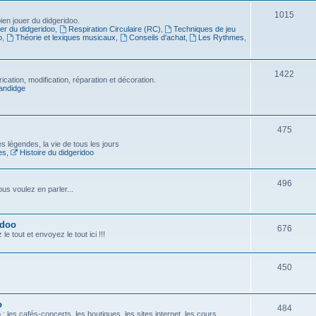
1015
en jouer du didgeridoo.
er du didgeridoo
,
Respiration Circulaire (RC)
,
Techniques de jeu
o
,
Théorie et lexiques musicaux
,
Conseils d'achat
,
Les Rythmes
,
1422
ication, modification, réparation et décoration.
andidge
475
es légendes, la vie de tous les jours
es
,
Histoire du didgeridoo
496
us voulez en parler...
idoo
676
e tout et envoyez le tout ici !!!
450
o
484
 les cafés-concerts, les boutiques, les sites internet, les cours...