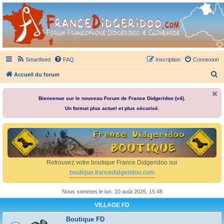
France Didgeridoo
Didgeridoo et Guimbarde sur France Didgeridoo - retrouvez la communauté.
Smartfeed
FAQ
Inscription
Connexion
R
Accueil du forum
e
c
Bienvenue sur le nouveau Forum de France Didgeridoo (v4).
Un format plus actuel et plus sécurisé.
h
e
r
c
h
Retrouvez votre boutique France Didgeridoo sur
e
boutique.francedidgeridoo.com
r
Nous sommes le lun. 10 août 2026, 15:48
VILLAGE FD
Boutique FD