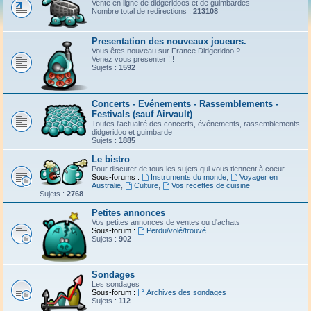
Vente en ligne de didgeridoos et de guimbardes
Nombre total de redirections :
213108
Presentation des nouveaux joueurs.
Vous êtes nouveau sur France Didgeridoo ?
Venez vous presenter !!!
Sujets :
1592
Concerts - Evénements - Rassemblements -
Festivals (sauf Airvault)
Toutes l'actualité des concerts, événements, rassemblements
didgeridoo et guimbarde
Sujets :
1885
Le bistro
Pour discuter de tous les sujets qui vous tiennent à coeur
Sous-forums :
Instruments du monde
,
Voyager en
Australie
,
Culture
,
Vos recettes de cuisine
Sujets :
2768
Petites annonces
Vos petites annonces de ventes ou d'achats
Sous-forum :
Perdu/volé/trouvé
Sujets :
902
Sondages
Les sondages
Sous-forum :
Archives des sondages
Sujets :
112