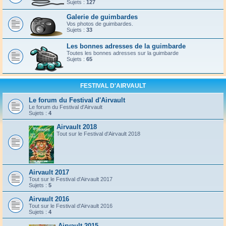
Sujets :
127
Galerie de guimbardes
Vos photos de guimbardes.
Sujets :
33
Les bonnes adresses de la guimbarde
Toutes les bonnes adresses sur la guimbarde
Sujets :
65
FESTIVAL D'AIRVAULT
Le forum du Festival d'Airvault
Le forum du Festival d'Airvault
Sujets :
4
Airvault 2018
Tout sur le Festival d'Airvault 2018
Airvault 2017
Tout sur le Festival d'Airvault 2017
Sujets :
5
Airvault 2016
Tout sur le Festival d'Airvault 2016
Sujets :
4
Airvault 2015