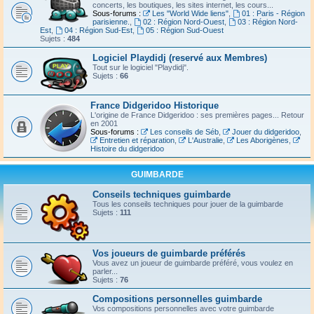
concerts, les boutiques, les sites internet, les cours...
Sous-forums :
Les "World Wide liens"
,
01 : Paris - Région
parisienne.
,
02 : Région Nord-Ouest
,
03 : Région Nord-
Est
,
04 : Région Sud-Est
,
05 : Région Sud-Ouest
Sujets :
484
Logiciel Playdidj (reservé aux Membres)
Tout sur le logiciel "Playdidj".
Sujets :
66
France Didgeridoo Historique
L'origine de France Didgeridoo : ses premières pages... Retour
en 2001
Sous-forums :
Les conseils de Séb
,
Jouer du didgeridoo
,
Entretien et réparation
,
L'Australie
,
Les Aborigènes
,
Histoire du didgeridoo
GUIMBARDE
Conseils techniques guimbarde
Tous les conseils techniques pour jouer de la guimbarde
Sujets :
111
Vos joueurs de guimbarde préférés
Vous avez un joueur de guimbarde préféré, vous voulez en
parler...
Sujets :
76
Compositions personnelles guimbarde
Vos compositions personnelles avec votre guimbarde