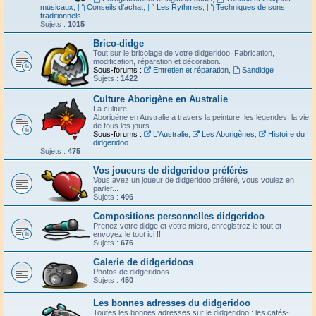
musicaux
,
Conseils d'achat
,
Les Rythmes
,
Techniques de sons
traditionnels
Sujets :
1015
Brico-didge
Tout sur le bricolage de votre didgeridoo. Fabrication,
modification, réparation et décoration.
Sous-forums :
Entretien et réparation
,
Sandidge
Sujets :
1422
Culture Aborigène en Australie
La culture
Aborigène en Australie à travers la peinture, les légendes, la vie
de tous les jours
Sous-forums :
L'Australie
,
Les Aborigènes
,
Histoire du
didgeridoo
Sujets :
475
Vos joueurs de didgeridoo préférés
Vous avez un joueur de didgeridoo préféré, vous voulez en
parler...
Sujets :
496
Compositions personnelles didgeridoo
Prenez votre didge et votre micro, enregistrez le tout et
envoyez le tout ici !!!
Sujets :
676
Galerie de didgeridoos
Photos de didgeridoos
Sujets :
450
Les bonnes adresses du didgeridoo
Toutes les bonnes adresses sur le didgeridoo : les cafés-