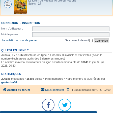
Le forum du Festival l'Arbre qui Marche
Sujets :
14
CONNEXION
•
INSCRIPTION
Nom d’utilisateur :
Mot de passe :
J’ai oublié mon mot de passe
Se souvenir de moi
QUI EST EN LIGNE ?
Au total, il y a
196
utilisateurs en ligne :: 4 inscrits, 0 invisible et 192 invités (selon le
nombre d’utilisateurs actifs des 5 dernières minutes)
Le nombre maximal d’utilisateurs en ligne simultanément a été de
18641
le jeu. 30 juil.
2026, 20:53
STATISTIQUES
206185
messages •
15302
sujets •
3448
membres • Notre membre le plus récent est
gaetanfra66
Accueil du forum
Nous contacter
Fuseau horaire sur
UTC+02:00