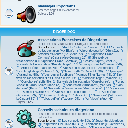
Messages importants
Les messages du Webmaster
Sujets :
200
DIDGERIDOO
Associations Françaises de Didgeridoo
Le forum des Associations Française de Didgeridoo.
Sous-forums :
"Aix Elan" (Aix en Provence 13)
,
Site web
de l'association "Aix Elan"
,
"A bout de souffle" (Dijon 21)
,
"lez'arts d'ailleurs" (St Brieuc 22)
,
"Didgeridoo Franc-
Comtois" (Cessey-les-Quingey 25)
,
Site web de
"l'association du Didgeridoo Franc-Comtois"
,
"Breizh Didge" (Brest 29)
,
Site web de l'association "Breizh Didge"
,
"L'arbre qui marche" Berrien (29)
,
"Armonigène" (Rennes 35)
,
Site web de l'association "Armorigène"
,
"Les Troglodidges" (Tours 37)
,
"Terre mythe" (Grenoble 38)
,
"Tjukurpa"
(Avranches 50)
,
"Les Lutins Souffleurs" (Vannes 56 et Nantes 44)
,
Site
web de l'association "Les Lutins Souffleurs"
,
"Norman'Didge" (Manche 50)
,
"Corroboree" (Lille 59)
,
Site web de l'association "Corroboree"
,
"Pyr'at
Vibes" (Oloron-Sainte-Marie 64)
,
"Australian Vibrations" (Lyon 69)
,
"Vent
du rêve" (Paris 75)
,
Site web de l'association "Vent du rêve"
,
"Didgeridoo
77" (Seine et Marne 77)
,
Site web de "Didgeridoo 77"
,
"L'Aborigène"
(Argentine 79)
,
"Sur un air de didge" (Poitiers 86)
,
"Nangara" (Villeneuve
la Guyard 89)
,
"Takasouffler" (Taverny 95)
,
"Air Vibes" (Agen 47)
Sujets :
1250
Conseils techniques didgeridoo
Les conseils techniques des Membres pour bien jouer du
didgeridoo.
Sous-forums :
Les conseils de Séb
,
Jouer du didgeridoo
,
Respiration Circulaire (RC)
,
Techniques de jeu avancées
,
Enregistrement et logiciels audio
,
Théorie et lexiques