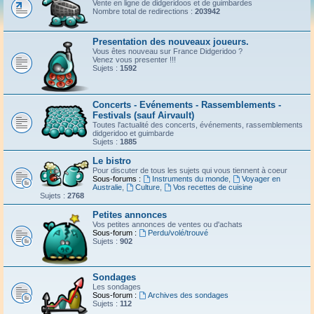
Vente en ligne de didgeridoos et de guimbardes
Nombre total de redirections :
203942
Presentation des nouveaux joueurs.
Vous êtes nouveau sur France Didgeridoo ?
Venez vous presenter !!!
Sujets :
1592
Concerts - Evénements - Rassemblements -
Festivals (sauf Airvault)
Toutes l'actualité des concerts, événements, rassemblements
didgeridoo et guimbarde
Sujets :
1885
Le bistro
Pour discuter de tous les sujets qui vous tiennent à coeur
Sous-forums :
Instruments du monde
,
Voyager en
Australie
,
Culture
,
Vos recettes de cuisine
Sujets :
2768
Petites annonces
Vos petites annonces de ventes ou d'achats
Sous-forum :
Perdu/volé/trouvé
Sujets :
902
Sondages
Les sondages
Sous-forum :
Archives des sondages
Sujets :
112