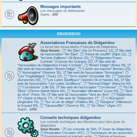
Messages importants
Les messages du Webmaster
Sujets :
200
DIDGERIDOO
Associations Françaises de Didgeridoo
Le forum des Associations Française de Didgeridoo.
Sous-forums :
"Aix Elan" (Aix en Provence 13)
,
Site web
de l'association "Aix Elan"
,
"A bout de souffle" (Dijon 21)
,
"lez'arts d'ailleurs" (St Brieuc 22)
,
"Didgeridoo Franc-
Comtois" (Cessey-les-Quingey 25)
,
Site web de
"l'association du Didgeridoo Franc-Comtois"
,
"Breizh Didge" (Brest 29)
,
Site web de l'association "Breizh Didge"
,
"L'arbre qui marche" Berrien (29)
,
"Armonigène" (Rennes 35)
,
Site web de l'association "Armorigène"
,
"Les Troglodidges" (Tours 37)
,
"Terre mythe" (Grenoble 38)
,
"Tjukurpa"
(Avranches 50)
,
"Les Lutins Souffleurs" (Vannes 56 et Nantes 44)
,
Site
web de l'association "Les Lutins Souffleurs"
,
"Norman'Didge" (Manche 50)
,
"Corroboree" (Lille 59)
,
Site web de l'association "Corroboree"
,
"Pyr'at
Vibes" (Oloron-Sainte-Marie 64)
,
"Australian Vibrations" (Lyon 69)
,
"Vent
du rêve" (Paris 75)
,
Site web de l'association "Vent du rêve"
,
"Didgeridoo
77" (Seine et Marne 77)
,
Site web de "Didgeridoo 77"
,
"L'Aborigène"
(Argentine 79)
,
"Sur un air de didge" (Poitiers 86)
,
"Nangara" (Villeneuve
la Guyard 89)
,
"Takasouffler" (Taverny 95)
,
"Air Vibes" (Agen 47)
Sujets :
1250
Conseils techniques didgeridoo
Les conseils techniques des Membres pour bien jouer du
didgeridoo.
Sous-forums :
Les conseils de Séb
,
Jouer du didgeridoo
,
Respiration Circulaire (RC)
,
Techniques de jeu avancées
,
Enregistrement et logiciels audio
,
Théorie et lexiques