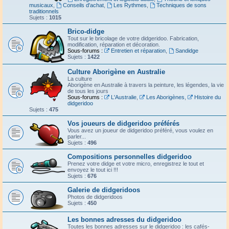
musicaux
,
Conseils d'achat
,
Les Rythmes
,
Techniques de sons
traditionnels
Sujets :
1015
Brico-didge
Tout sur le bricolage de votre didgeridoo. Fabrication,
modification, réparation et décoration.
Sous-forums :
Entretien et réparation
,
Sandidge
Sujets :
1422
Culture Aborigène en Australie
La culture
Aborigène en Australie à travers la peinture, les légendes, la vie
de tous les jours
Sous-forums :
L'Australie
,
Les Aborigènes
,
Histoire du
didgeridoo
Sujets :
475
Vos joueurs de didgeridoo préférés
Vous avez un joueur de didgeridoo préféré, vous voulez en
parler...
Sujets :
496
Compositions personnelles didgeridoo
Prenez votre didge et votre micro, enregistrez le tout et
envoyez le tout ici !!!
Sujets :
676
Galerie de didgeridoos
Photos de didgeridoos
Sujets :
450
Les bonnes adresses du didgeridoo
Toutes les bonnes adresses sur le didgeridoo : les cafés-