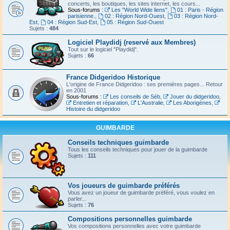
concerts, les boutiques, les sites internet, les cours...
Sous-forums :
Les "World Wide liens"
,
01 : Paris - Région
parisienne.
,
02 : Région Nord-Ouest
,
03 : Région Nord-
Est
,
04 : Région Sud-Est
,
05 : Région Sud-Ouest
Sujets :
484
Logiciel Playdidj (reservé aux Membres)
Tout sur le logiciel "Playdidj".
Sujets :
66
France Didgeridoo Historique
L'origine de France Didgeridoo : ses premières pages... Retour
en 2001
Sous-forums :
Les conseils de Séb
,
Jouer du didgeridoo
,
Entretien et réparation
,
L'Australie
,
Les Aborigènes
,
Histoire du didgeridoo
GUIMBARDE
Conseils techniques guimbarde
Tous les conseils techniques pour jouer de la guimbarde
Sujets :
111
Vos joueurs de guimbarde préférés
Vous avez un joueur de guimbarde préféré, vous voulez en
parler...
Sujets :
76
Compositions personnelles guimbarde
Vos compositions personnelles avec votre guimbarde