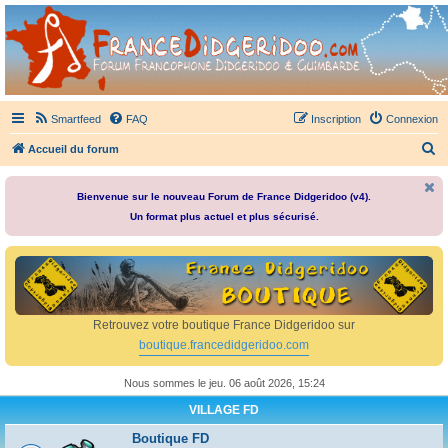
France Didgeridoo
Didgeridoo et Guimbarde sur France Didgeridoo - retrouvez la communauté.
Smartfeed
FAQ
Inscription
Connexion
R
Accueil du forum
e
c
Bienvenue sur le nouveau Forum de France Didgeridoo (v4).
Un format plus actuel et plus sécurisé.
h
e
r
c
h
Retrouvez votre boutique France Didgeridoo sur
e
boutique.francedidgeridoo.com
r
Nous sommes le jeu. 06 août 2026, 15:24
VILLAGE FD
Boutique FD