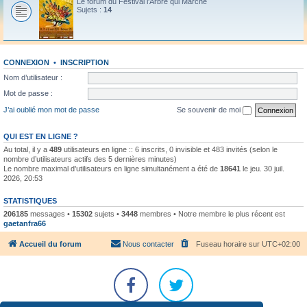
Le forum du Festival l'Arbre qui Marche
Sujets :
14
CONNEXION
•
INSCRIPTION
Nom d’utilisateur :
Mot de passe :
J’ai oublié mon mot de passe
Se souvenir de moi
QUI EST EN LIGNE ?
Au total, il y a
489
utilisateurs en ligne :: 6 inscrits, 0 invisible et 483 invités (selon le
nombre d’utilisateurs actifs des 5 dernières minutes)
Le nombre maximal d’utilisateurs en ligne simultanément a été de
18641
le jeu. 30 juil.
2026, 20:53
STATISTIQUES
206185
messages •
15302
sujets •
3448
membres • Notre membre le plus récent est
gaetanfra66
Accueil du forum
Nous contacter
Fuseau horaire sur
UTC+02:00